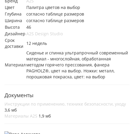
Бренд
A2S
Цвет
Палитра цветов на выбор
Глубина
согласно таблице размеров
Ширина
согласно таблице размеров
Высота
46
Дизайнер
A2S Design Studio
Срок
12 недель
доставки
Сиденье и спинка ультрапрочный современный
материал - многослойная, обработанная
Материал
методом горячего прессования, фанера
PAGHOLZ®, цвет на выбор. Ножки: металл,
порошковая покраска, цвет: на выбор
Документы
Инструкции по применению, технике безопасности, уходу
3,6 мб
Материалы A2S
1,9 мб