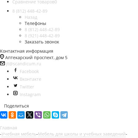
Сравнение товаров
0
8 (812)
448-42-89
Назад
Телефоны
8 (812)
448-42-89
8 (921)
448-42-89
Заказать звонок
Контактная информация
Аптекарский проспект, дом 5
jt@scandicum.ru
Facebook
Вконтакте
Twitter
Instagram
Поделиться
Главная
-
Учебная мебель
-
Мебель для школы и учебных заведений
-