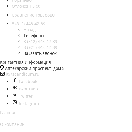
Корзина
0
Отложенные
0
Сравнение товаров
0
8 (812)
448-42-89
Назад
Телефоны
8 (812)
448-42-89
8 (921)
448-42-89
Заказать звонок
Контактная информация
Аптекарский проспект, дом 5
jt@scandicum.ru
Facebook
Вконтакте
Twitter
Instagram
Главная
-
О компании
-