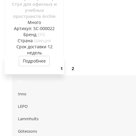
Стул для офисных и
учебных
пространств Archie
Много
Артикул: SC-000022
Бренд
EFG
Страна
Швеция
Cрок доставки
12
недель
Подробнее
1
2
EFG
Inno
LEPO
Lammhults
Götessons