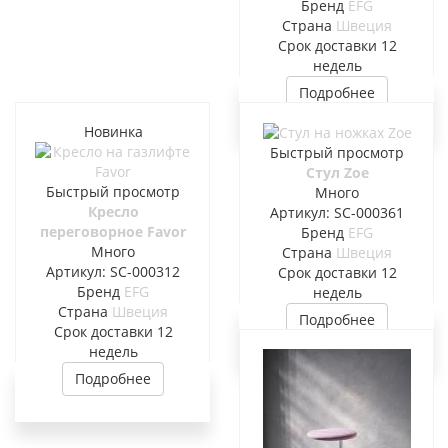
Бренд
EFG
Страна
Швеция
Cрок доставки
12
недель
Подробнее
Новинка
Быстрый просмотр
Стул Zoe
Быстрый просмотр
Много
Кресло
Артикул: SC-000361
переговорное Favor
Бренд
EFG
Много
Страна
Швеция
Артикул: SC-000312
Cрок доставки
12
Бренд
EFG
недель
Страна
Швеция
Подробнее
Cрок доставки
12
недель
Подробнее