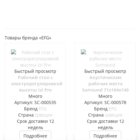
Товары бренда «EFG»
Быстрый просмотр
Быстрый просмотр
Рабочий стол с
Акустические
электрорегулировкой
рабочие места
высоты Izi Pro
Surround 71x104x140
Много
Много
Артикул: SC-000535
Артикул: SC-000578
Бренд
EFG
Бренд
EFG
Страна
Швеция
Страна
Швеция
Cрок доставки
12
Cрок доставки
12
недель
недель
Подробнее
Подробнее