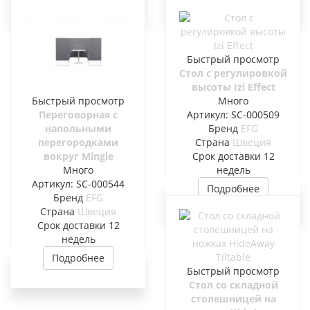
Быстрый просмотр
Стол с регулировкой
высоты Izi Effect
Быстрый просмотр
Много
Переговорная с
Артикул: SC-000509
напольными
Бренд
EFG
перегородками
Страна
Швеция
вокруг Mingle
Cрок доставки
12
Много
недель
Артикул: SC-000544
Подробнее
Бренд
EFG
Страна
Швеция
Cрок доставки
12
недель
Подробнее
Быстрый просмотр
Стол со складной
столешницей на