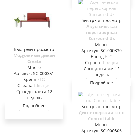
Быстрый просмотр
Акустическая
переговорная
Surround Us
Много
Быстрый просмотр
Артикул: SC-000330
Модульный диван
Бренд
EFG
Create
Страна
Швеция
Много
Cрок доставки
12
Артикул: SC-000351
недель
Бренд
EFG
Подробнее
Страна
Швеция
Cрок доставки
12
недель
Подробнее
Быстрый просмотр
Диспетчерский стол
Control table
Много
Артикул: SC-000306