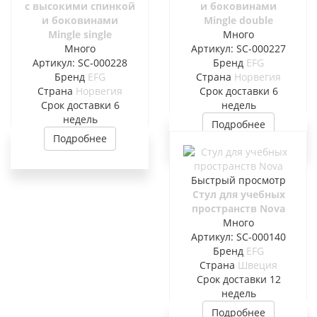
с высокими спинкой
и боковинами
и боковинами
Mingle double
Mingle single
Много
Много
Артикул: SC-000227
Артикул: SC-000228
Бренд
EFG
Бренд
EFG
Страна
Норвегия
Страна
Норвегия
Cрок доставки
6
Cрок доставки
6
недель
недель
Подробнее
Подробнее
Быстрый просмотр
Стул для учебных
пространств Nova
Много
Артикул: SC-000140
Бренд
EFG
Страна
Швеция
Cрок доставки
12
недель
Подробнее