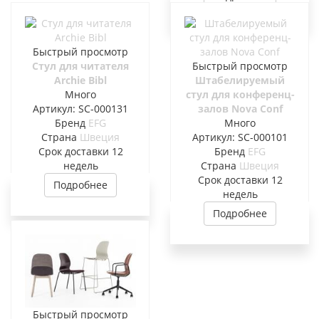
Быстрый просмотр
Стул для читателя
Быстрый просмотр
Archie Bibl
Штабелируемый
Много
стул для конференц-
Артикул: SC-000131
залов Nova Conf
Бренд
EFG
Много
Страна
Швеция
Артикул: SC-000101
Cрок доставки
12
Бренд
EFG
недель
Страна
Швеция
Cрок доставки
12
Подробнее
недель
Подробнее
Быстрый просмотр