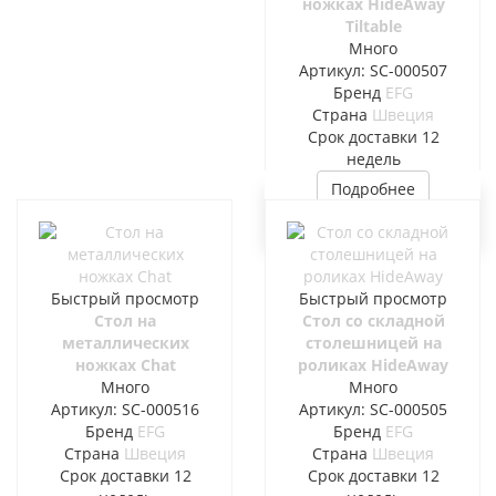
ножках HideAway
Tiltable
Много
Артикул: SC-000507
Бренд
EFG
Страна
Швеция
Cрок доставки
12
недель
Подробнее
Быстрый просмотр
Быстрый просмотр
Стол на
Стол со складной
металлических
столешницей на
ножках Chat
роликах HideAway
Много
Много
Артикул: SC-000516
Артикул: SC-000505
Бренд
EFG
Бренд
EFG
Страна
Швеция
Страна
Швеция
Cрок доставки
12
Cрок доставки
12