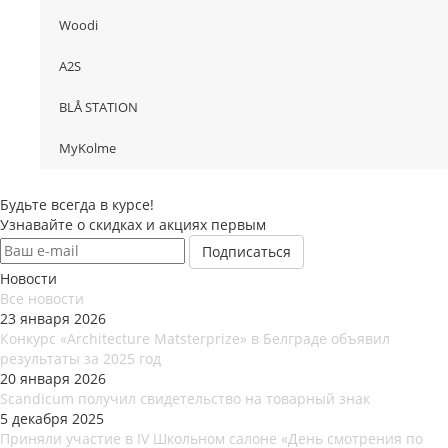
Woodi
A2S
BLÅ STATION
MyKolme
Будьте всегда в курсе!
Узнавайте о скидках и акциях первым
Новости
Все новости
23 января 2026
Конкурс «Architecture Matsterprize» в Белграде объявил
результаты за 2025 год
20 января 2026
Scandicum получил свидетельство на товарный знак
5 декабря 2025
Приняли участие в IV Школьном салоне «День смотрения по