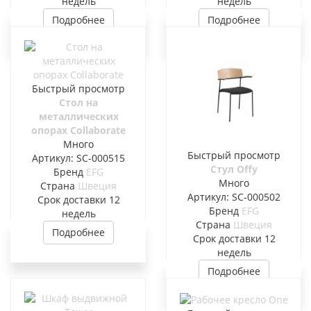
недель
недель
Подробнее
Подробнее
Быстрый просмотр
Стол на
металлических
опорах Collaborate
Много
Быстрый просмотр
Артикул: SC-000515
Стул Offy
Бренд
EFG
Много
Страна
Швеция
Артикул: SC-000502
Cрок доставки
12
Бренд
EFG
недель
Страна
Швеция
Подробнее
Cрок доставки
12
недель
Подробнее