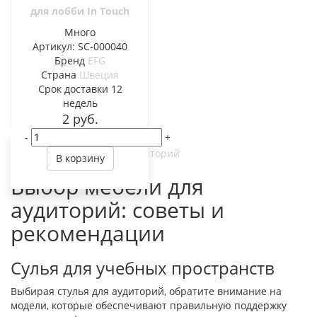
для лобби In Touch
Много
Артикул: SC-000040
Бренд
EFG
Страна
Швеция
Cрок доставки
12
недель
2
руб.
-
+
Лекционные столы для аудиторий
В корзину
Выбор мебели для
аудиторий: советы и
рекомендации
Cулья для учебных пространств
Выбирая стулья для аудиторий, обратите внимание на
модели, которые обеспечивают правильную поддержку