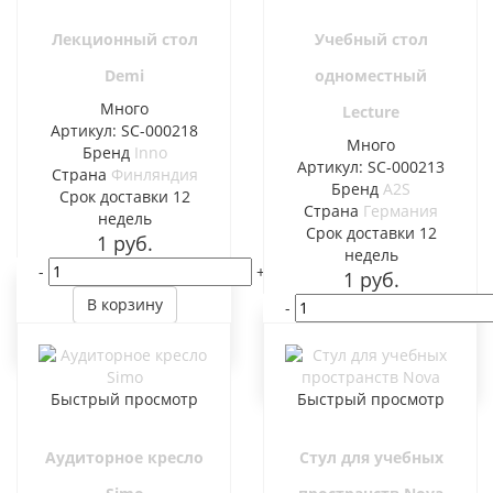
Лекционный стол
Учебный стол
Demi
одноместный
Много
Lecture
Артикул: SC-000218
Много
Бренд
Inno
Артикул: SC-000213
Страна
Финляндия
Бренд
A2S
Cрок доставки
12
Страна
Германия
недель
Cрок доставки
12
1
руб.
недель
-
+
1
руб.
В корзину
-
В корзину
Быстрый просмотр
Быстрый просмотр
Аудиторное кресло
Стул для учебных