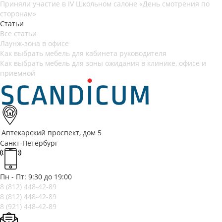
Приняли участие в IV Школьном салоне «День смотрения по
сторонам»
Статьи
Все статьи
Лаунж-зона в офисе
Как выбрать мебель для кабинета руководителя
Как выбрать мебель для зоны ожидания в клинике, офисе и
приемной
Аптекарский проспект, дом 5
Санкт-Петербург
Пн - Пт: 9:30 до 19:00
8 (812)
448-42-89
8 (812)
448-42-89
8 (921)
448-42-89