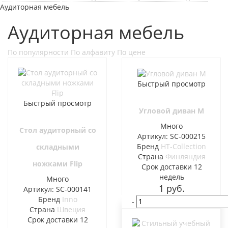
Аудиторная мебель
Аудиторная мебель
По популярности
По алфавиту
По цене
Быстрый просмотр
Быстрый просмотр
Угловой диван M
Много
Стол аудиторный со
Артикул: SC-000215
Бренд
HT-Collection
складными
Страна
Финляндия
ножками Flip
Cрок доставки
12
недель
Много
1
руб.
Артикул: SC-000141
Бренд
Inno
-
Страна
Швеция
В корзину
Cрок доставки
12