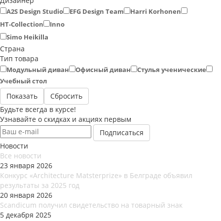
Дизайнер
A2S Design Studio
EFG Design Team
Harri Korhonen
HT-Collection
Inno
Simo Heikilla
Страна
Тип товара
Модульный диван
Офисный диван
Стулья ученические
Учебный стол
Сбросить
Будьте всегда в курсе!
Узнавайте о скидках и акциях первым
Новости
Все новости
23 января 2026
Конкурс «Architecture Matsterprize» в Белграде объявил
результаты за 2025 год
20 января 2026
Scandicum получил свидетельство на товарный знак
5 декабря 2025