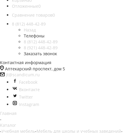
Корзина
0
Отложенные
0
Сравнение товаров
0
8 (812)
448-42-89
Назад
Телефоны
8 (812)
448-42-89
8 (921)
448-42-89
Заказать звонок
Контактная информация
Аптекарский проспект, дом 5
jt@scandicum.ru
Facebook
Вконтакте
Twitter
Instagram
Главная
-
Каталог
-
Учебная мебель
-
Мебель для школы и учебных заведений
-