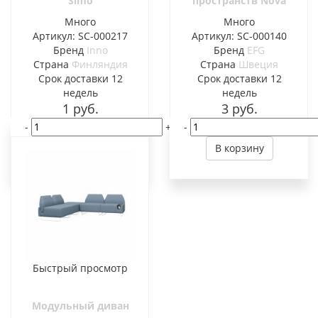
Simo
пространств Nova
Много
Много
Артикул: SC-000217
Артикул: SC-000140
Бренд
Inno
Бренд
EFG
Страна
Финляндия
Страна
Швеция
Cрок доставки
12
Cрок доставки
12
недель
недель
1
руб.
3
руб.
-
+
-
В корзину
В корзину
Быстрый просмотр
Модульный диван