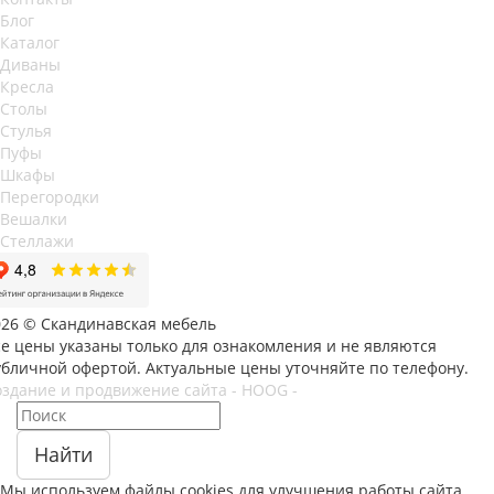
Блог
Каталог
Диваны
Кресла
Столы
Стулья
Пуфы
Шкафы
Перегородки
Вешалки
Стеллажи
026 © Скандинавская мебель
се цены указаны только для ознакомления и не являются
убличной офертой. Актуальные цены уточняйте по телефону.
оздание и продвижение сайта - HOOG -
Найти
Мы используем файлы
cookies
для улучшения работы сайта.