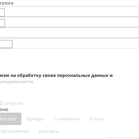
талога
асие на обработку своих персональных данных и
енциальности.
еню
Каталог
Бренды
О компании
Услуги
Вдохновение
Контакты