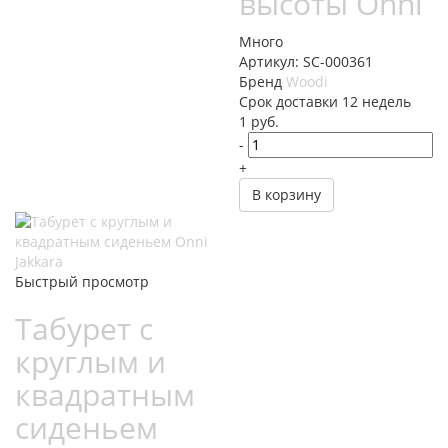
высоты Onni
Много
Артикул: SC-000361
Бренд
Woodi
Cрок доставки
12 недель
1
руб.
-
+
В корзину
Быстрый просмотр
Табурет с
круглым и
квадратным
сиденьем