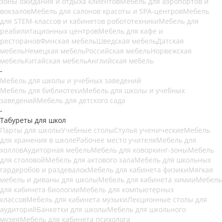
зоны ожидания и отдыха клиентов
Мебель для аэропортов и
вокзалов
Мебель для салонов красоты и SPA-центров
Мебель
для STEM-классов и кабинетов робототехники
Мебель для
реабилитационных центров
Мебель для кафе и
ресторанов
Финская мебель
Шведская мебель
Датская
мебель
Немецкая мебель
Российская мебель
Норвежская
мебель
Китайская мебель
Английская мебель
-
Мебель для школы и учебных заведений
Мебель для библиотеки
Мебель для школы и учебных
заведений
Мебель для детского сада
-
Табуреты для школ
Парты для школы
Учебные столы
Стулья ученические
Мебель
для хранения в школе
Рабочее место учителя
Мебель для
холлов
Аудиторная мебель
Мебель для коворкинг-зоны
Мебель
для столовой
Мебель для актового зала
Мебель для школьных
гардеробов и раздевалок
Мебель для кабинета физики
Мягкая
мебель и диваны для школы
Мебель для кабинета химии
Мебель
для кабинета биологии
Мебель для компьютерных
классов
Мебель для кабинета музыки
Лекционные столы для
аудиторий
Банкетки для школы
Мебель для школьного
музея
Мебель для кабинета психолога