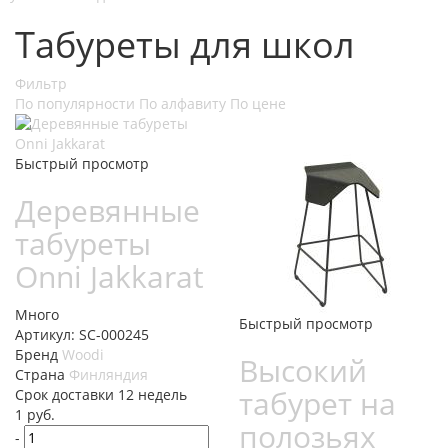
Табуреты для школ
Фильтр
По популярности
По алфавиту
По цене
Быстрый просмотр
Деревянные
табуреты
Onni Jakkarat
Много
Быстрый просмотр
Артикул: SC-000245
Бренд
Woodi
Высокий
Страна
Финляндия
табурет на
Cрок доставки
12 недель
1
руб.
полозьях
-