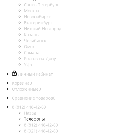
Санкт-Петербург
Москва
Новосибирск
Екатеринбург
Нижний Новгород
Казань
Челябинск
Омск
Самара
Ростов-на-Дону
Уфа
Личный кабинет
Корзина
0
Отложенные
0
Сравнение товаров
0
8 (812)
448-42-89
Назад
Телефоны
8 (812)
448-42-89
8 (921)
448-42-89