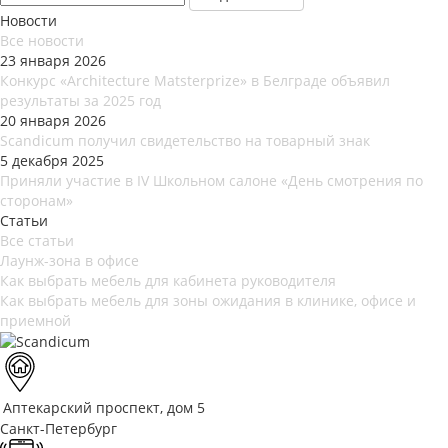
Новости
Все новости
23 января 2026
Конкурс «Architecture Matsterprize» в Белграде объявил
результаты за 2025 год
20 января 2026
Scandicum получил свидетельство на товарный знак
5 декабря 2025
Приняли участие в IV Школьном салоне «День смотрения по
сторонам»
Статьи
Все статьи
Лаунж-зона в офисе
Как выбрать мебель для кабинета руководителя
Как выбрать мебель для зоны ожидания в клинике, офисе и
приемной
Аптекарский проспект, дом 5
Санкт-Петербург