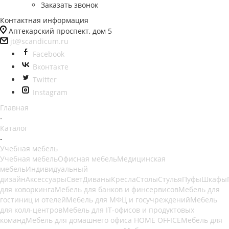
Заказать звонок
Контактная информация
Аптекарский проспект, дом 5
jt@scandicum.ru
Facebook
Вконтакте
Twitter
Instagram
Главная
-
Каталог
-
Учебная мебель
Учебная мебель
Офисная мебель
Медицинская
мебель
Индивидуальный
дизайн
Аксессуары
Свет
Диваны
Кресла
Столы
Стулья
Пуфы
Шкафы
для коворкинга
Мебель для банков и финсервисов
Мебель для
гостиниц и отелей
Мебель для МФЦ и госучреждений
Мебель
для колл-центров
Мебель для IT-офисов и продуктовых
команд
Мебель для домашнего офиса HOME OFFICE
Мебель для