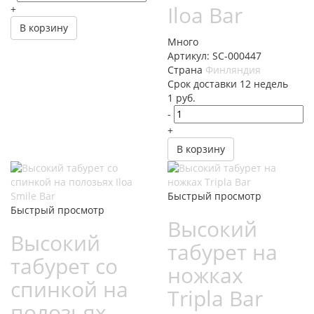
Iloa Bar
+
В корзину
Много
Артикул: SC-000447
Страна
Финляндия
Cрок доставки
12 недель
1
руб.
-
+
В корзину
Быстрый просмотр
Быстрый просмотр
Высокий
Высокий
табурет на
табурет со
ножках
спинкой на
Tripla Bar
полозьях