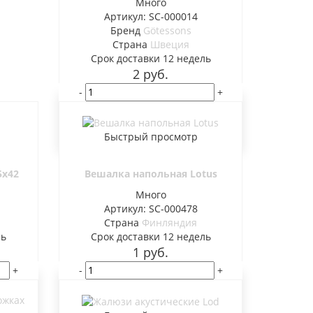
Много
Артикул: SC-000014
Бренд
Götessons
Страна
Швеция
Cрок доставки
12 недель
2
руб.
-
+
В корзину
Быстрый просмотр
5x42
Вешалка напольная Lotus
Много
Артикул: SC-000478
Страна
Финляндия
ль
Cрок доставки
12 недель
1
руб.
+
-
+
В корзину