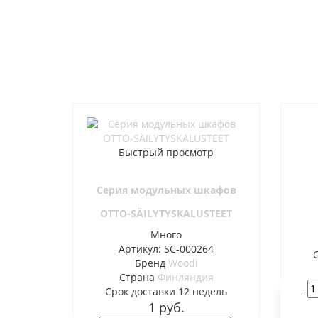
Быстрый просмотр
Серия модульных шкафов
OTTO-SÄILYTYSKALUSTEET
Много
Артикул: SC-000264
Бренд
Woodi
Страна
Финляндия
-
Cрок доставки
12 недель
1
руб.