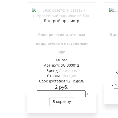
Быстрый просмотр
Блок розеток и сетевых
Див
подключений настольный
Slim
Много
Артикул: SC-000012
Бренд
Götessons
Страна
Швеция
Cрок доставки
12 недель
-
2
руб.
-
+
В корзину