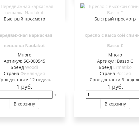
В корзину
Быстрый просмотр
Быстрый просмотр
ередвижная каркасная
Кресло с высокой спин
вешалка Naulakot
Basso C
Много
Много
Артикул: SC-000545
Артикул: Basso C
Бренд
Woodi
Бренд
Ermatiko
Страна
Финляндия
Страна
Россия
Cрок доставки
12 недель
Cрок доставки
6 недел
1
руб.
1
руб.
+
-
В корзину
В корзину