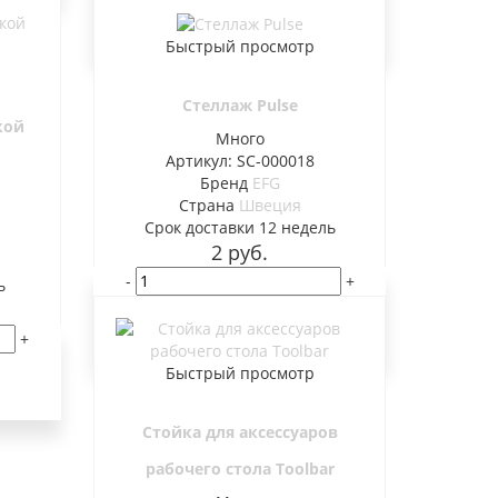
В корзину
Быстрый просмотр
Стеллаж Pulse
кой
Много
Артикул: SC-000018
Бренд
EFG
Страна
Швеция
Cрок доставки
12 недель
2
руб.
-
+
ь
В корзину
+
Быстрый просмотр
Стойка для аксессуаров
рабочего стола Toolbar