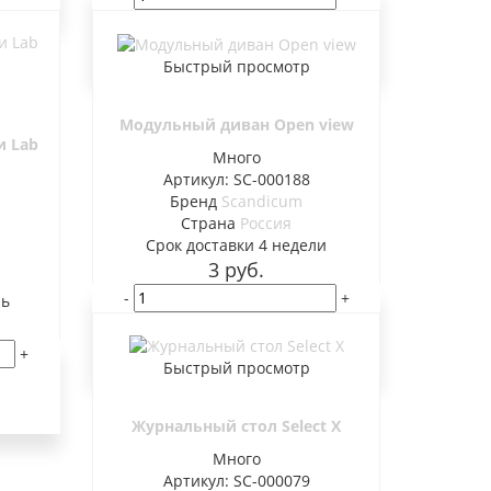
В корзину
Быстрый просмотр
Модульный диван Open view
и Lab
Много
Артикул: SC-000188
Бренд
Scandicum
Страна
Россия
Cрок доставки
4 недели
3
руб.
-
+
ль
В корзину
+
Быстрый просмотр
Журнальный стол Select X
Много
Артикул: SC-000079