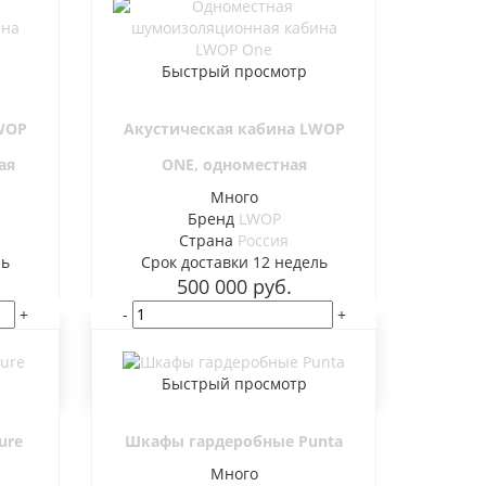
Быстрый просмотр
WOP
Акустическая кабина LWOP
ая
ONE, одноместная
Много
Бренд
LWOP
Страна
Россия
ль
Cрок доставки
12 недель
500 000
руб.
+
-
+
В корзину
Быстрый просмотр
ure
Шкафы гардеробные Punta
Много