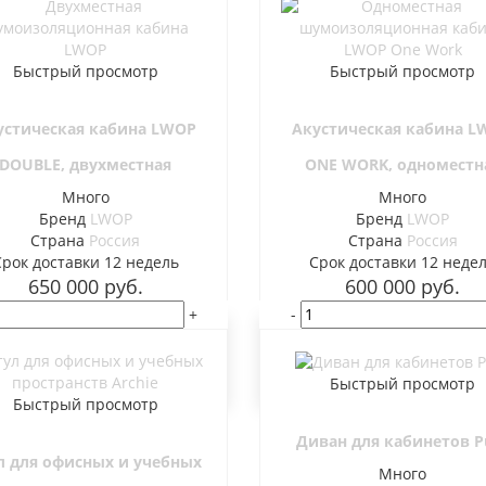
Быстрый просмотр
Быстрый просмотр
устическая кабина LWOP
Акустическая кабина L
DOUBLE, двухместная
ONE WORK, одноместн
Много
Много
Бренд
LWOP
Бренд
LWOP
Страна
Россия
Страна
Россия
Cрок доставки
12 недель
Cрок доставки
12 неде
650 000
руб.
600 000
руб.
+
-
В корзину
В корзину
Быстрый просмотр
Быстрый просмотр
Диван для кабинетов P
л для офисных и учебных
Много