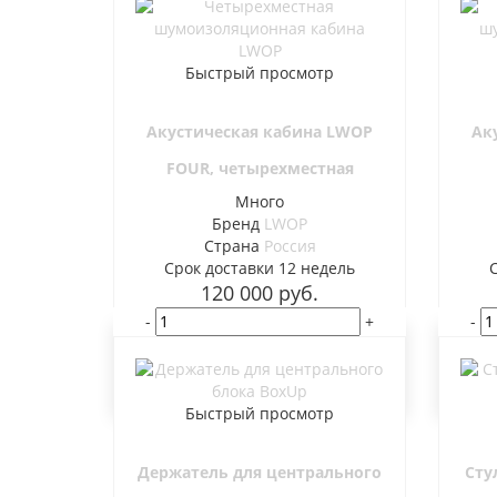
Быстрый просмотр
Акустическая кабина LWOP
Ак
FOUR, четырехместная
Много
Бренд
LWOP
Страна
Россия
Cрок доставки
12 недель
120 000
руб.
-
+
-
В корзину
Быстрый просмотр
Держатель для центрального
Сту