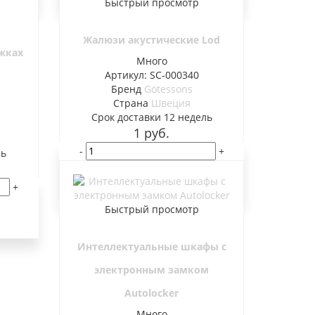
Быстрый просмотр
Жалюзи акустические Lod
жках
Много
Артикул: SC-000340
Бренд
Götessons
Страна
Швеция
Cрок доставки
12 недель
1
руб.
-
+
ль
В корзину
+
Быстрый просмотр
Интеллектуальные шкафы с
электронным замком
Autolocker
Много