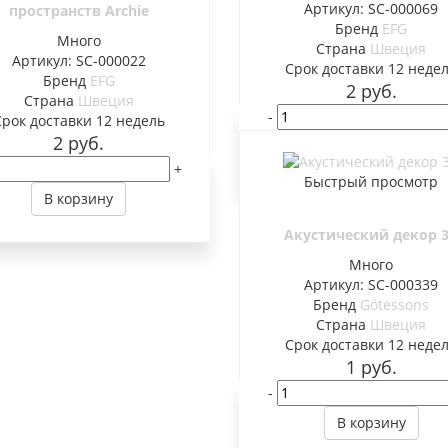
Артикул: SC-000069
пространств Archie
Бренд
EFG
Много
Страна
Швеция
Артикул: SC-000022
Cрок доставки
12 неде
Бренд
EFG
2
руб.
Страна
Швеция
-
Cрок доставки
12 недель
2
руб.
В корзину
+
Быстрый просмотр
В корзину
Акустический декор 
Много
Артикул: SC-000339
Бренд
Götessons
Страна
Швеция
Cрок доставки
12 неде
1
руб.
-
В корзину