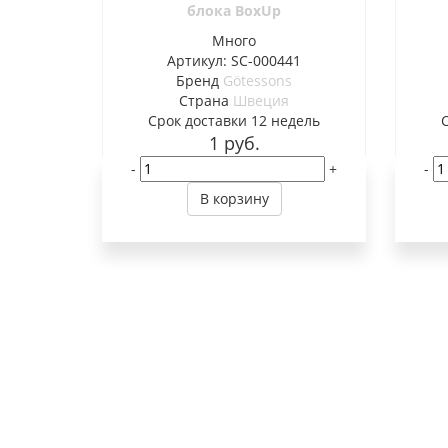
блока BoxUp
Много
Артикул: SC-000441
Бренд
Götessons
Страна
Швеция
Cрок доставки
12 недель
1
руб.
-
+
-
В корзину