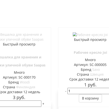
Быстрый просмотр
Быстрый просмотр
Рабочее кресло Joi
ешалка для хранения и
Много
Артикул: SC-000005
ки уличной обуви Saapas
Бренд
Savo
Много
Страна
Швеция
Артикул: SC-000170
Cрок доставки
12 неде
Бренд
Woodi
1
руб.
Страна
Финляндия
-
Cрок доставки
12 недель
3
руб.
В корзину
+