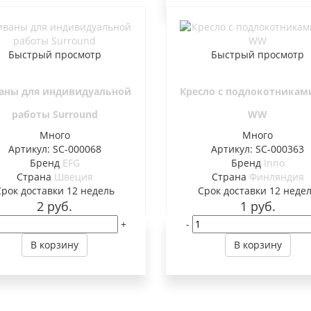
Быстрый просмотр
Быстрый просмотр
аны для индивидуальной
Кресло с подлокотникам
работы Surround
WW
Много
Много
Артикул: SC-000068
Артикул: SC-000363
Бренд
EFG
Бренд
Inno
Страна
Швеция
Страна
Финляндия
Cрок доставки
12 недель
Cрок доставки
12 неде
2
руб.
1
руб.
+
-
В корзину
В корзину