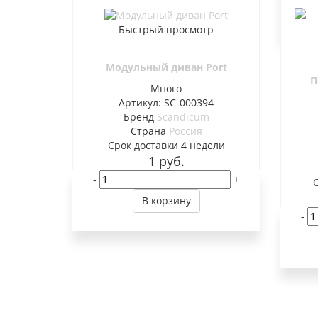
Быстрый просмотр
Модульный диван Port
П
Много
Артикул: SC-000394
Бренд
Scandicum
Страна
Россия
Cрок доставки
4 недели
1
руб.
-
+
В корзину
-