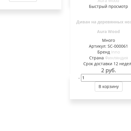
Быстрый просмотр
Диван на деревянных но
Aura Wood
Много
Артикул: SC-000061
Бренд
Inno
Страна
Финляндия
Cрок доставки
12 неде
2
руб.
-
В корзину