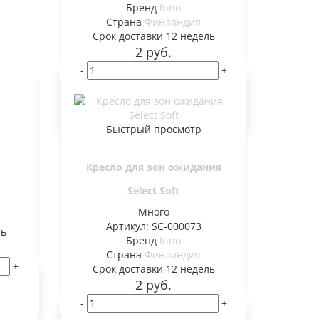
Бренд
Inno
Страна
Финляндия
Cрок доставки
12 недель
2
руб.
-
+
В корзину
Быстрый просмотр
Кресло для зон ожидания
Select Soft
Много
Артикул: SC-000073
ль
Бренд
Inno
Страна
Финляндия
+
Cрок доставки
12 недель
2
руб.
-
+