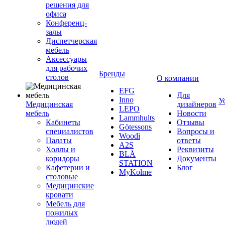
решения для
офиса
Конференц-
залы
Диспетчерская
мебель
Аксессуары
для рабочих
Бренды
столов
О компании
EFG
Для
Inno
У
Медицинская
дизайнеров
LEPO
мебель
Новости
Lammhults
Кабинеты
Отзывы
Götessons
специалистов
Вопросы и
Woodi
Палаты
ответы
A2S
Холлы и
Реквизиты
BLÅ
коридоры
Документы
STATION
Кафетерии и
Блог
MyKolme
столовые
Медицинские
кровати
Мебель для
пожилых
людей