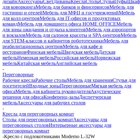
дизайн
Аксессуары
Свет
Диваны
Кресла
Столы
Стулья
Пуфы
Шка
для коворкинга
Мебель для банков и финсервисов
Мебель для
гостиниц и отелей
Мебель для МФЦ и госучреждений
Мебель
для колл-центров
Мебель для IT-офисов и продуктовых
команд
Мебель для домашнего офиса HOME OFFICE
Мебель
для зоны ожидания и отдыха клиентов
Мебель для аэропортов
и вокзалов
Мебель для салонов красоты и SPA-центров
Мебель
для STEM-классов и кабинетов робототехники
Мебель для
реабилитационных центров
Мебель для кафе и
ресторанов
Финская мебель
Шведская мебель
Датская
мебель
Немецкая мебель
Российская мебель
Норвежская
мебель
Китайская мебель
Английская мебель
-
Переговорные
Рабочие кресла
Рабочие столы
Мебель для хранения
Стулья для
посетителей
Входные зоны
Переговорные
Мягкая мебель для
офиса
Мебель для кабинета руководителя
Акустические
решения для офиса
Конференц-залы
Диспетчерская
мебель
Аксессуары для рабочих столов
-
Кресла для переговорных комнат
Столы для переговорных комнат
Аксессуары для
переговорных столов
Интерьерные аксессуары для
переговорных комнат
-
Кресло c подлокотниками Moderno L-32W