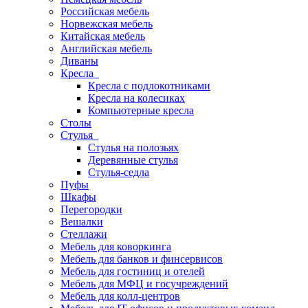
Российская мебель
Норвежская мебель
Китайская мебель
Английская мебель
Диваны
Кресла
Кресла с подлокотниками
Кресла на колесиках
Компьютерные кресла
Столы
Стулья
Стулья на полозьях
Деревянные стулья
Стулья-седла
Пуфы
Шкафы
Перегородки
Вешалки
Стеллажи
Мебель для коворкинга
Мебель для банков и финсервисов
Мебель для гостиниц и отелей
Мебель для МФЦ и госучреждений
Мебель для колл-центров