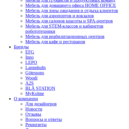
Мебель для IT-офисов и продуктовых команд
Мебель для домашнего офиса HOME OFFICE
Мебель для зоны ожидания и отдыха клиентов
Мебель для аэропортов и вокзалов
Мебель для салонов красоты и SPA-центров
Мебель для STEM-классов и кабинетов
робототехники
Мебель для реабилитационных центров
Мебель для кафе и ресторанов
Бренды
EFG
Inno
LEPO
Lammhults
Götessons
Woodi
A2S
BLÅ STATION
MyKolme
О компании
Для дизайнеров
Новости
Отзывы
Вопросы и ответы
Реквизиты