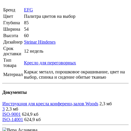
Бренд
EFG
Цвет
Палитра цветов на выбор
Глубина
85
Ширина
54
Высота
60
Дизайнер
Steinar Hindenes
Срок
12 недель
доставки
Тип
Кресло для переговорных
товара
Каркас металл, порошковое окрашивание, цвет на
Материал
выбор, спинка и сидение обитые тканью
Документы
Инструкция для кресла конференц-залов Woods
2,3 мб
3
2,3 мб
ISO-9001
624,9 кб
ISO-14001
624,9 кб