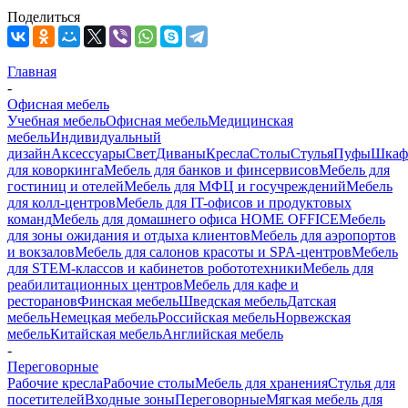
Поделиться
Главная
-
Офисная мебель
Учебная мебель
Офисная мебель
Медицинская
мебель
Индивидуальный
дизайн
Аксессуары
Свет
Диваны
Кресла
Столы
Стулья
Пуфы
Шка
для коворкинга
Мебель для банков и финсервисов
Мебель для
гостиниц и отелей
Мебель для МФЦ и госучреждений
Мебель
для колл-центров
Мебель для IT-офисов и продуктовых
команд
Мебель для домашнего офиса HOME OFFICE
Мебель
для зоны ожидания и отдыха клиентов
Мебель для аэропортов
и вокзалов
Мебель для салонов красоты и SPA-центров
Мебель
для STEM-классов и кабинетов робототехники
Мебель для
реабилитационных центров
Мебель для кафе и
ресторанов
Финская мебель
Шведская мебель
Датская
мебель
Немецкая мебель
Российская мебель
Норвежская
мебель
Китайская мебель
Английская мебель
-
Переговорные
Рабочие кресла
Рабочие столы
Мебель для хранения
Стулья для
посетителей
Входные зоны
Переговорные
Мягкая мебель для