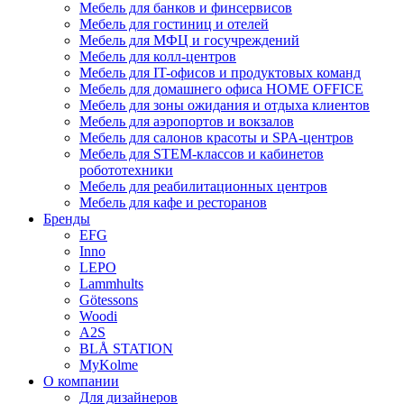
Мебель для банков и финсервисов
Мебель для гостиниц и отелей
Мебель для МФЦ и госучреждений
Мебель для колл-центров
Мебель для IT-офисов и продуктовых команд
Мебель для домашнего офиса HOME OFFICE
Мебель для зоны ожидания и отдыха клиентов
Мебель для аэропортов и вокзалов
Мебель для салонов красоты и SPA-центров
Мебель для STEM-классов и кабинетов
робототехники
Мебель для реабилитационных центров
Мебель для кафе и ресторанов
Бренды
EFG
Inno
LEPO
Lammhults
Götessons
Woodi
A2S
BLÅ STATION
MyKolme
О компании
Для дизайнеров