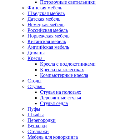
Потолочные светильники
Финская мебель
Шведская мебель
Датская мебель
Немецкая мебель
Российская мебель
Норвежская мебель
Китайская мебель
Английская мебель
Диваны
Кресла
Кресла с подлокотниками
Кресла на колесиках
Компьютерные кресла
Столы
Стулья
Стулья на полозьях
Деревянные стулья
Стулья-седла
Пуфы
Шкафы
Перегородки
Вешалки
Стеллажи
Мебель для коворкинга