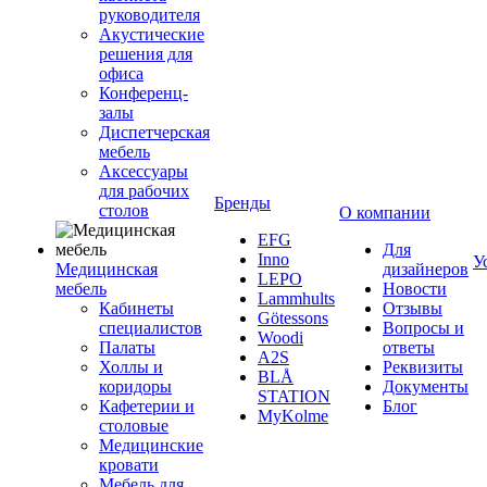
руководителя
Акустические
решения для
офиса
Конференц-
залы
Диспетчерская
мебель
Аксессуары
для рабочих
Бренды
столов
О компании
EFG
Для
Inno
У
Медицинская
дизайнеров
LEPO
мебель
Новости
Lammhults
Кабинеты
Отзывы
Götessons
специалистов
Вопросы и
Woodi
Палаты
ответы
A2S
Холлы и
Реквизиты
BLÅ
коридоры
Документы
STATION
Кафетерии и
Блог
MyKolme
столовые
Медицинские
кровати
Мебель для