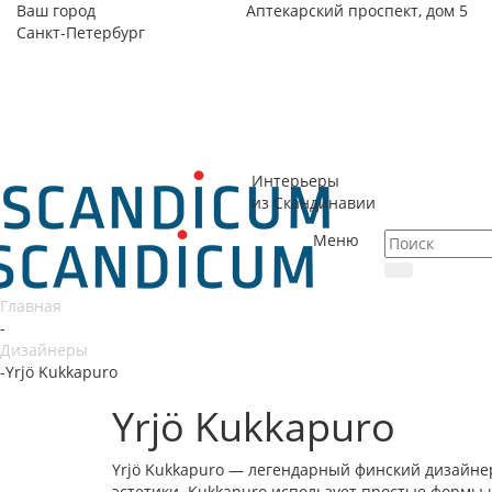
Ваш город
Аптекарский проспект, дом 5
Санкт-Петербург
Интерьеры
из Скандинавии
Меню
Главная
-
Дизайнеры
-
Yrjö Kukkapuro
Yrjö Kukkapuro
Yrjö Kukkapuro — легендарный финский дизайне
эстетики. Kukkapuro использует простые формы