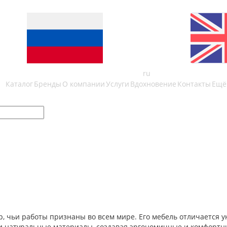
ru
Каталог
Бренды
О компании
Услуги
Вдохновение
Контакты
Ещё
р, чьи работы признаны во всем мире. Его мебель отличается
 и натуральные материалы, создавая эргономичные и комфортн