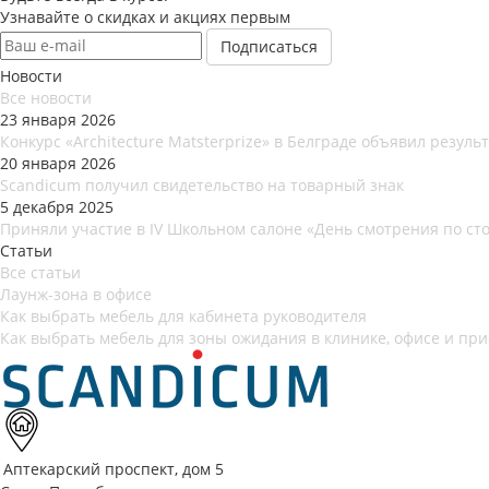
Узнавайте о скидках и акциях первым
Новости
Все новости
23 января 2026
Конкурс «Architecture Matsterprize» в Белграде объявил результ
20 января 2026
Scandicum получил свидетельство на товарный знак
5 декабря 2025
Приняли участие в IV Школьном салоне «День смотрения по ст
Статьи
Все статьи
Лаунж-зона в офисе
Как выбрать мебель для кабинета руководителя
Как выбрать мебель для зоны ожидания в клинике, офисе и пр
Аптекарский проспект, дом 5