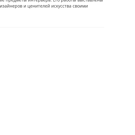
дизайнеров и ценителей искусства своими
мотр
и Moderno L-67
rno L-32W