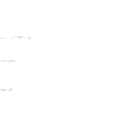
аты за 2025 год
оронам»
иемной