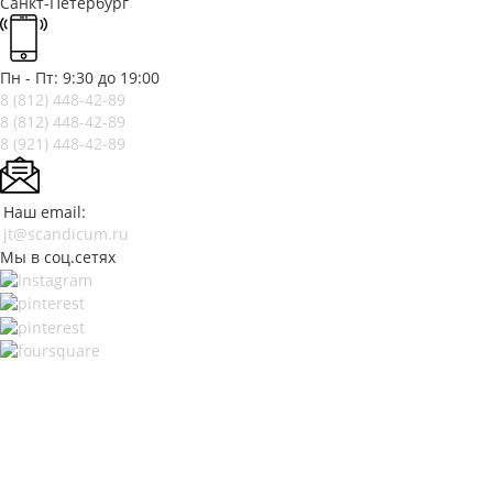
Санкт-Петербург
Пн - Пт: 9:30 до 19:00
8 (812)
448-42-89
8 (812)
448-42-89
8 (921)
448-42-89
Наш email:
jt@scandicum.ru
Мы в соц.сетях