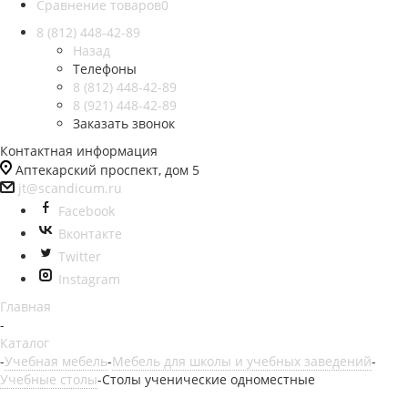
Сравнение товаров
0
8 (812)
448-42-89
Назад
Телефоны
8 (812)
448-42-89
8 (921)
448-42-89
Заказать звонок
Контактная информация
Аптекарский проспект, дом 5
jt@scandicum.ru
Facebook
Вконтакте
Twitter
Instagram
Главная
-
Каталог
-
Учебная мебель
-
Мебель для школы и учебных заведений
-
Учебные столы
-
Столы ученические одноместные