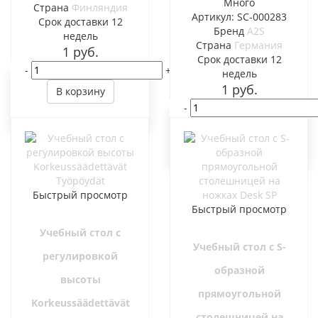
Много
Страна
Финляндия
Артикул: SC-000283
Cрок доставки
12
Бренд
A2S
недель
Страна
Германия
1
руб.
Cрок доставки
12
-
+
недель
1
руб.
В корзину
-
В корзину
Быстрый просмотр
Быстрый просмотр
Учебный стол с
Учебный стол с S-
регулировкой
образной
высоты
прямоугольной
Korkeussäädettävät
столешницей на