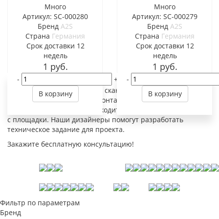
Много
Много
Артикул: SC-000280
Артикул: SC-000279
Бренд
A2S
Бренд
A2S
Страна
Германия
Страна
Германия
Cрок доставки
12
Cрок доставки
12
недель
недель
1
руб.
1
руб.
-
+
-
Одноместные приобрести в скандинавском стиле.
В корзину
В корзину
Осуществляем доставку и монтаж мебели в один день. В
стоимость сборки мебели входит вывоз мусора и упаковки
с площадки. Наши дизайнеры помогут разработать
техническое задание для проекта.
Закажите бесплатную консультацию!
Фильтр по параметрам
Бренд