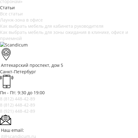
сторонам»
Статьи
Все статьи
Лаунж-зона в офисе
Как выбрать мебель для кабинета руководителя
Как выбрать мебель для зоны ожидания в клинике, офисе и
приемной
Аптекарский проспект, дом 5
Санкт-Петербург
Пн - Пт: 9:30 до 19:00
8 (812)
448-42-89
8 (812)
448-42-89
8 (921)
448-42-89
Наш email:
jt@scandicum.ru