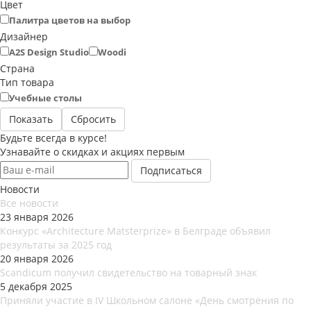
Цвет
Палитра цветов на выбор
Дизайнер
A2S Design Studio
Woodi
Страна
Тип товара
Учебные столы
Сбросить
Будьте всегда в курсе!
Узнавайте о скидках и акциях первым
Новости
Все новости
23 января 2026
Конкурс «Architecture Matsterprize» в Белграде объявил
результаты за 2025 год
20 января 2026
Scandicum получил свидетельство на товарный знак
5 декабря 2025
Приняли участие в IV Школьном салоне «День смотрения по