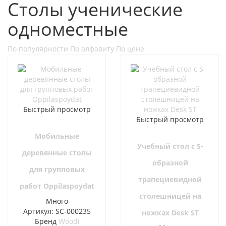
Столы ученические
одноместные
По популярности
По алфавиту
По цене
Быстрый просмотр
Быстрый просмотр
Мобильные
Учебный стол с S-
деревянные столы
образной
для групповых
трапециевидной
работ Oppilaspoydat
столешницей на
Много
Артикул: SC-000235
ножках Desk ST
Бренд
Woodi