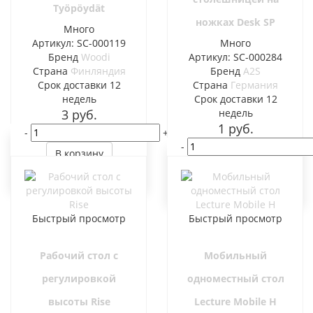
Työpöydät
ножках Desk SP
Много
Артикул: SC-000119
Много
Бренд
Woodi
Артикул: SC-000284
Страна
Финляндия
Бренд
A2S
Cрок доставки
12
Страна
Германия
недель
Cрок доставки
12
3
руб.
недель
1
руб.
-
+
-
В корзину
В корзину
Быстрый просмотр
Быстрый просмотр
Рабочий стол с
Мобильный
регулировкой
одноместный стол
высоты Rise
Lecture Mobile H