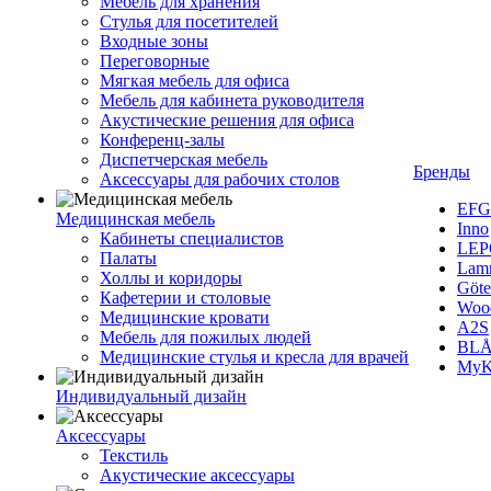
Мебель для хранения
Стулья для посетителей
Входные зоны
Переговорные
Мягкая мебель для офиса
Мебель для кабинета руководителя
Акустические решения для офиса
Конференц-залы
Диспетчерская мебель
Бренды
Аксессуары для рабочих столов
EFG
Медицинская мебель
Inno
Кабинеты специалистов
LEP
Палаты
Lam
Холлы и коридоры
Göte
Кафетерии и столовые
Woo
Медицинские кровати
A2S
Мебель для пожилых людей
BLÅ
Медицинские стулья и кресла для врачей
MyK
Индивидуальный дизайн
Аксессуары
Текстиль
Акустические аксессуары