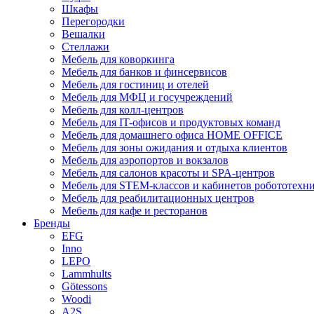
Шкафы
Перегородки
Вешалки
Стеллажи
Мебель для коворкинга
Мебель для банков и финсервисов
Мебель для гостиниц и отелей
Мебель для МФЦ и госучреждений
Мебель для колл-центров
Мебель для IT-офисов и продуктовых команд
Мебель для домашнего офиса HOME OFFICE
Мебель для зоны ожидания и отдыха клиентов
Мебель для аэропортов и вокзалов
Мебель для салонов красоты и SPA-центров
Мебель для STEM-классов и кабинетов робототехн
Мебель для реабилитационных центров
Мебель для кафе и ресторанов
Бренды
EFG
Inno
LEPO
Lammhults
Götessons
Woodi
A2S