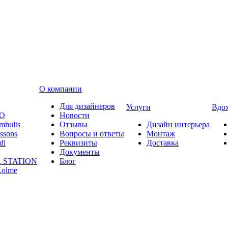
О компании
Для дизайнеров
Услуги
Вдо
O
Новости
mhults
Отзывы
Дизайн интерьера
ssons
Вопросы и ответы
Монтаж
di
Реквизиты
Доставка
Документы
 STATION
Блог
olme