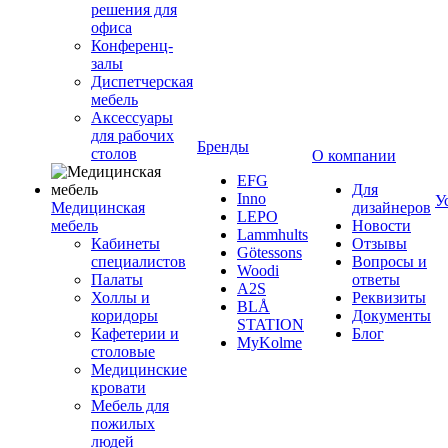
решения для
офиса
Конференц-
залы
Диспетчерская
мебель
Аксессуары
для рабочих
Бренды
столов
О компании
EFG
Для
Inno
У
Медицинская
дизайнеров
LEPO
мебель
Новости
Lammhults
Кабинеты
Отзывы
Götessons
специалистов
Вопросы и
Woodi
Палаты
ответы
A2S
Холлы и
Реквизиты
BLÅ
коридоры
Документы
STATION
Кафетерии и
Блог
MyKolme
столовые
Медицинские
кровати
Мебель для
пожилых
людей