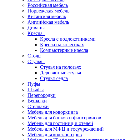
Российская мебель
Норвежская мебель
Китайская мебель
Английская мебель
Диваны
Кресла
Кресла с подлокотниками
Кресла на колесиках
Компьютерные кресла
Столы
Стулья
Стулья на полозьях
Деревянные стулья
Стулья-седла
Пуфы
Шкафы
Перегородки
Вешалки
Стеллажи
Мебель для коворкинга
Мебель для банков и финсервисов
Мебель для гостиниц и отелей
Мебель для МФЦ и госучреждений
Мебель для колл-центров