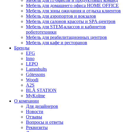
Мебель для IT-офисов и продуктовых команд
Мебель для домашнего офиса HOME OFFICE
Мебель для зоны ожидания и отдыха клиентов
Мебель для аэропортов и вокзалов
Мебель для салонов красоты и SPA-центров
Мебель для STEM-классов и кабинетов
робототехники
Мебель для реабилитационных центров
Мебель для кафе и ресторанов
Бренды
EFG
Inno
LEPO
Lammhults
Götessons
Woodi
A2S
BLÅ STATION
MyKolme
О компании
Для дизайнеров
Новости
Отзывы
Вопросы и ответы
Реквизиты