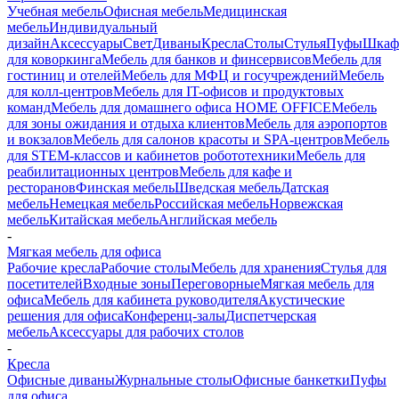
Учебная мебель
Офисная мебель
Медицинская
мебель
Индивидуальный
дизайн
Аксессуары
Свет
Диваны
Кресла
Столы
Стулья
Пуфы
Шка
для коворкинга
Мебель для банков и финсервисов
Мебель для
гостиниц и отелей
Мебель для МФЦ и госучреждений
Мебель
для колл-центров
Мебель для IT-офисов и продуктовых
команд
Мебель для домашнего офиса HOME OFFICE
Мебель
для зоны ожидания и отдыха клиентов
Мебель для аэропортов
и вокзалов
Мебель для салонов красоты и SPA-центров
Мебель
для STEM-классов и кабинетов робототехники
Мебель для
реабилитационных центров
Мебель для кафе и
ресторанов
Финская мебель
Шведская мебель
Датская
мебель
Немецкая мебель
Российская мебель
Норвежская
мебель
Китайская мебель
Английская мебель
-
Мягкая мебель для офиса
Рабочие кресла
Рабочие столы
Мебель для хранения
Стулья для
посетителей
Входные зоны
Переговорные
Мягкая мебель для
офиса
Мебель для кабинета руководителя
Акустические
решения для офиса
Конференц-залы
Диспетчерская
мебель
Аксессуары для рабочих столов
-
Кресла
Офисные диваны
Журнальные столы
Офисные банкетки
Пуфы
для офиса