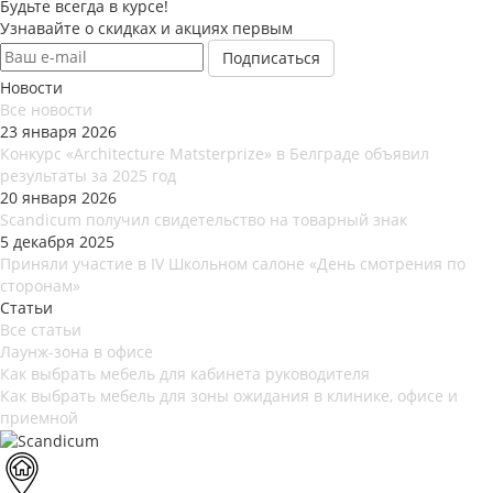
Будьте всегда в курсе!
Узнавайте о скидках и акциях первым
Новости
Все новости
23 января 2026
Конкурс «Architecture Matsterprize» в Белграде объявил
результаты за 2025 год
20 января 2026
Scandicum получил свидетельство на товарный знак
5 декабря 2025
Приняли участие в IV Школьном салоне «День смотрения по
сторонам»
Статьи
Все статьи
Лаунж-зона в офисе
Как выбрать мебель для кабинета руководителя
Как выбрать мебель для зоны ожидания в клинике, офисе и
приемной