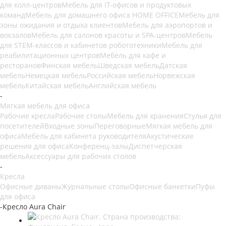
для колл-центров
Мебель для IT-офисов и продуктовых
команд
Мебель для домашнего офиса HOME OFFICE
Мебель для
зоны ожидания и отдыха клиентов
Мебель для аэропортов и
вокзалов
Мебель для салонов красоты и SPA-центров
Мебель
для STEM-классов и кабинетов робототехники
Мебель для
реабилитационных центров
Мебель для кафе и
ресторанов
Финская мебель
Шведская мебель
Датская
мебель
Немецкая мебель
Российская мебель
Норвежская
мебель
Китайская мебель
Английская мебель
-
Мягкая мебель для офиса
Рабочие кресла
Рабочие столы
Мебель для хранения
Стулья для
посетителей
Входные зоны
Переговорные
Мягкая мебель для
офиса
Мебель для кабинета руководителя
Акустические
решения для офиса
Конференц-залы
Диспетчерская
мебель
Аксессуары для рабочих столов
-
Кресла
Офисные диваны
Журнальные столы
Офисные банкетки
Пуфы
для офиса
-
Кресло Aura Chair