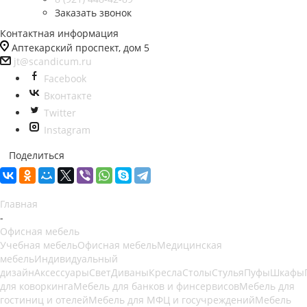
Заказать звонок
Контактная информация
Аптекарский проспект, дом 5
jt@scandicum.ru
Facebook
Вконтакте
Twitter
Instagram
Поделиться
Главная
-
Офисная мебель
Учебная мебель
Офисная мебель
Медицинская
мебель
Индивидуальный
дизайн
Аксессуары
Свет
Диваны
Кресла
Столы
Стулья
Пуфы
Шкафы
для коворкинга
Мебель для банков и финсервисов
Мебель для
гостиниц и отелей
Мебель для МФЦ и госучреждений
Мебель