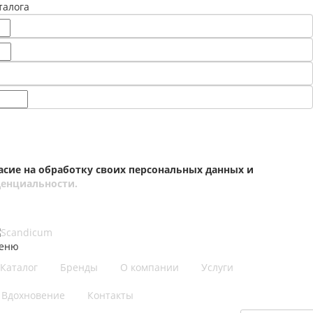
талога
асие на обработку своих персональных данных и
енциальности.
еню
Каталог
Бренды
О компании
Услуги
Вдохновение
Контакты