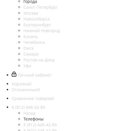
Города
Санкт-Петербург
Москва
Новосибирск
Екатеринбург
Нижний Новгород
Казань
Челябинск
Омск
Самара
Ростов-на-Дону
Уфа
Личный кабинет
Корзина
0
Отложенные
0
Сравнение товаров
0
8 (812)
448-42-89
Назад
Телефоны
8 (812)
448-42-89
8 (921)
448-42-89