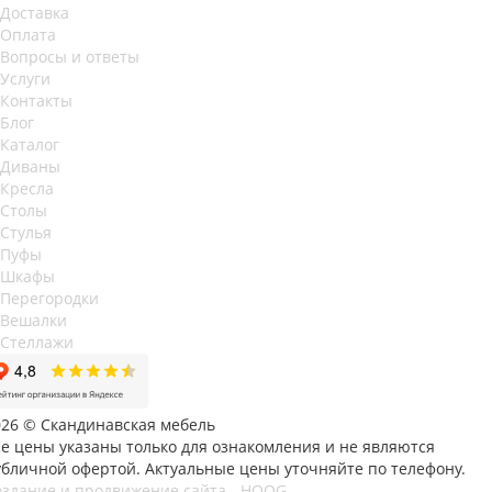
Доставка
Оплата
Вопросы и ответы
Услуги
Контакты
Блог
Каталог
Диваны
Кресла
Столы
Стулья
Пуфы
Шкафы
Перегородки
Вешалки
Стеллажи
026 © Скандинавская мебель
се цены указаны только для ознакомления и не являются
убличной офертой. Актуальные цены уточняйте по телефону.
оздание и продвижение сайта - HOOG -