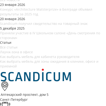
23 января 2026
Конкурс «Architecture Matsterprize» в Белграде объявил
результаты за 2025 год
20 января 2026
Scandicum получил свидетельство на товарный знак
5 декабря 2025
Приняли участие в IV Школьном салоне «День смотрения по
сторонам»
Статьи
Все статьи
Лаунж-зона в офисе
Как выбрать мебель для кабинета руководителя
Как выбрать мебель для зоны ожидания в клинике, офисе и
приемной
Аптекарский проспект, дом 5
Санкт-Петербург