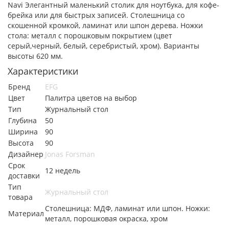
Navi Элегантный маленький столик для ноутбука, для кофе-
брейка или для быстрых записей.
Столешница со
скошенной кромкой, ламинат или шпон дерева. Ножки
стола: металл с порошковым покрытием (цвет
серый,черный, белый, серебристый, хром). Варианты
высоты 620 мм.
Характеристики
Бренд
EFG
Цвет
Палитра цветов на выбор
Тип
Журнальный стол
Глубина
50
Ширина
90
Высота
90
Дизайнер
Jonas Forsman
Срок
12 недель
доставки
Тип
Журнальный стол
товара
Столешница: МДФ, ламинат или шпон. Ножки:
Материал
металл, порошковая окраска, хром