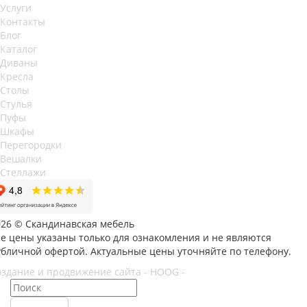
Услуги
Контакты
Блог
Каталог
Диваны
Кресла
Столы
Стулья
Пуфы
Шкафы
Перегородки
Вешалки
Стеллажи
026 © Скандинавская мебель
се цены указаны только для ознакомления и не являются
убличной офертой. Актуальные цены уточняйте по телефону.
оздание и продвижение сайта - HOOG -