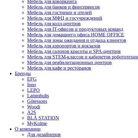
Мебель для коворкинга
Мебель для банков и финсервисов
Мебель для гостиниц и отелей
Мебель для МФЦ и госучреждений
Мебель для колл-центров
Мебель для IT-офисов и продуктовых команд
Мебель для домашнего офиса HOME OFFICE
Мебель для зоны ожидания и отдыха клиентов
Мебель для аэропортов и вокзалов
Мебель для салонов красоты и SPA-центров
Мебель для STEM-классов и кабинетов робототехн
Мебель для реабилитационных центров
Мебель для кафе и ресторанов
Бренды
EFG
Inno
LEPO
Lammhults
Götessons
Woodi
A2S
BLÅ STATION
MyKolme
О компании
Для дизайнеров