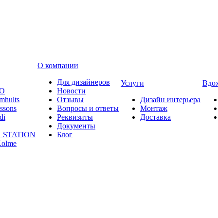
О компании
Для дизайнеров
Услуги
Вдо
O
Новости
mhults
Отзывы
Дизайн интерьера
ssons
Вопросы и ответы
Монтаж
di
Реквизиты
Доставка
Документы
 STATION
Блог
olme