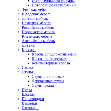
Интерьерные аксессуары
Потолочные светильники
Финская мебель
Шведская мебель
Датская мебель
Немецкая мебель
Российская мебель
Норвежская мебель
Китайская мебель
Английская мебель
Диваны
Кресла
Кресла с подлокотниками
Кресла на колесиках
Компьютерные кресла
Столы
Стулья
Стулья на полозьях
Деревянные стулья
Стулья-седла
Пуфы
Шкафы
Перегородки
Вешалки
Стеллажи