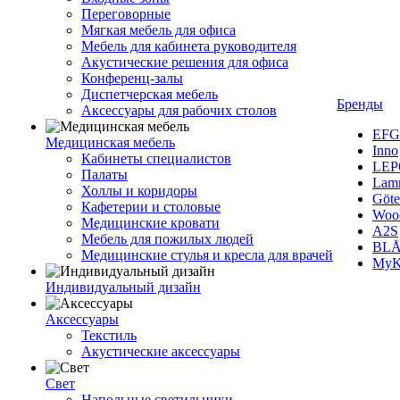
Переговорные
Мягкая мебель для офиса
Мебель для кабинета руководителя
Акустические решения для офиса
Конференц-залы
Диспетчерская мебель
Бренды
Аксессуары для рабочих столов
EFG
Медицинская мебель
Inno
Кабинеты специалистов
LEP
Палаты
Lam
Холлы и коридоры
Göte
Кафетерии и столовые
Woo
Медицинские кровати
A2S
Мебель для пожилых людей
BLÅ
Медицинские стулья и кресла для врачей
MyK
Индивидуальный дизайн
Аксессуары
Текстиль
Акустические аксессуары
Свет
Напольные светильники