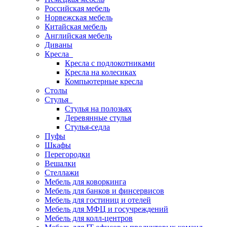
Российская мебель
Норвежская мебель
Китайская мебель
Английская мебель
Диваны
Кресла
Кресла с подлокотниками
Кресла на колесиках
Компьютерные кресла
Столы
Стулья
Стулья на полозьях
Деревянные стулья
Стулья-седла
Пуфы
Шкафы
Перегородки
Вешалки
Стеллажи
Мебель для коворкинга
Мебель для банков и финсервисов
Мебель для гостиниц и отелей
Мебель для МФЦ и госучреждений
Мебель для колл-центров