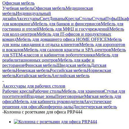
Офисная мебель
Учебная мебель
Офисная мебель
Медицинская
мебель
Индивидуальный
дизайн
Аксессуары
Свет
Диваны
Кресла
Столы
Стулья
Пуфы
Шка
для коворкинга
Мебель для банков и финсервисов
Мебель для
гостиниц и отелей
Мебель для МФЦ и госучреждений
Мебель
для колл-центров
Мебель для IT-офисов и продуктовых
команд
Мебель для домашнего офиса HOME OFFICE
Мебель
для зоны ожидания и отдыха клиентов
Мебель для аэропортов
и вокзалов
Мебель для салонов красоты и SPA-центров
Мебель
для STEM-классов и кабинетов робототехники
Мебель для
реабилитационных центров
Мебель для кафе и
ресторанов
Финская мебель
Шведская мебель
Датская
мебель
Немецкая мебель
Российская мебель
Норвежская
мебель
Китайская мебель
Английская мебель
-
Аксессуары для рабочих столов
Рабочие кресла
Рабочие столы
Мебель для хранения
Стулья для
посетителей
Входные зоны
Переговорные
Мягкая мебель для
офиса
Мебель для кабинета руководителя
Акустические
решения для офиса
Конференц-залы
Диспетчерская мебель
-
Колонна с розетками для офиса PRP444