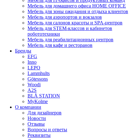
Мебель для IT-офисов и продуктовых команд
Мебель для домашнего офиса HOME OFFICE
Мебель для зоны ожидания и отдыха клиентов
Мебель для аэропортов и вокзалов
Мебель для салонов красоты и SPA-центров
Мебель для STEM-классов и кабинетов
робототехники
Мебель для реабилитационных центров
Мебель для кафе и ресторанов
Бренды
EFG
Inno
LEPO
Lammhults
Götessons
Woodi
A2S
BLÅ STATION
MyKolme
О компании
Для дизайнеров
Новости
Отзывы
Вопросы и ответы
Реквизиты