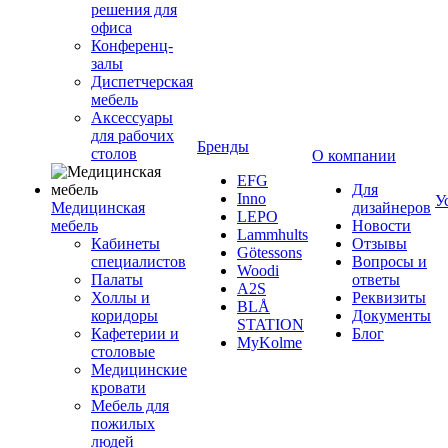
решения для
офиса
Конференц-
залы
Диспетчерская
мебель
Аксессуары
для рабочих
Бренды
столов
О компании
EFG
Для
Inno
У
Медицинская
дизайнеров
LEPO
мебель
Новости
Lammhults
Кабинеты
Отзывы
Götessons
специалистов
Вопросы и
Woodi
Палаты
ответы
A2S
Холлы и
Реквизиты
BLÅ
коридоры
Документы
STATION
Кафетерии и
Блог
MyKolme
столовые
Медицинские
кровати
Мебель для
пожилых
людей