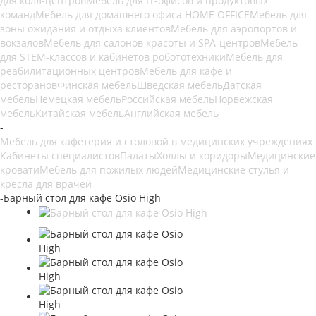
для колл-центров
Мебель для IT-офисов и продуктовых
команд
Мебель для домашнего офиса HOME OFFICE
Мебель для
зоны ожидания и отдыха клиентов
Мебель для аэропортов и
вокзалов
Мебель для салонов красоты и SPA-центров
Мебель
для STEM-классов и кабинетов робототехники
Мебель для
реабилитационных центров
Мебель для кафе и
ресторанов
Финская мебель
Шведская мебель
Датская
мебель
Немецкая мебель
Российская мебель
Норвежская
мебель
Китайская мебель
Английская мебель
-
Мебель для кафетерия и столовой в медицинских учреждениях
Кабинеты специалистов
Палаты
Холлы и коридоры
Медицинские
кровати
Мебель для пожилых людей
Медицинские стулья и
кресла для врачей
-
Барный стол для кафе Osio High