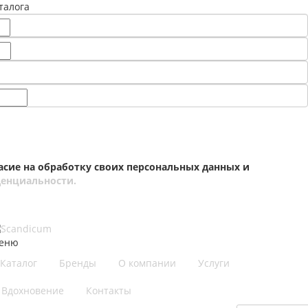
талога
асие на обработку своих персональных данных и
енциальности.
еню
Каталог
Бренды
О компании
Услуги
Вдохновение
Контакты