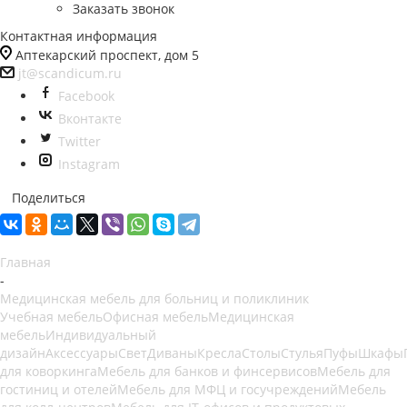
Заказать звонок
Контактная информация
Аптекарский проспект, дом 5
jt@scandicum.ru
Facebook
Вконтакте
Twitter
Instagram
Поделиться
Главная
-
Медицинская мебель для больниц и поликлиник
Учебная мебель
Офисная мебель
Медицинская
мебель
Индивидуальный
дизайн
Аксессуары
Свет
Диваны
Кресла
Столы
Стулья
Пуфы
Шкафы
для коворкинга
Мебель для банков и финсервисов
Мебель для
гостиниц и отелей
Мебель для МФЦ и госучреждений
Мебель