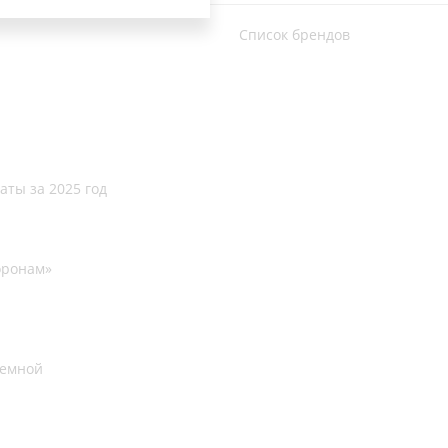
Список брендов
аты за 2025 год
оронам»
иемной