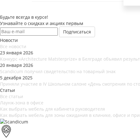
Будьте всегда в курсе!
Узнавайте о скидках и акциях первым
Новости
Все новости
23 января 2026
Конкурс «Architecture Matsterprize» в Белграде объявил результ
20 января 2026
Scandicum получил свидетельство на товарный знак
5 декабря 2025
Приняли участие в IV Школьном салоне «День смотрения по ст
Статьи
Все статьи
Лаунж-зона в офисе
Как выбрать мебель для кабинета руководителя
Как выбрать мебель для зоны ожидания в клинике, офисе и пр