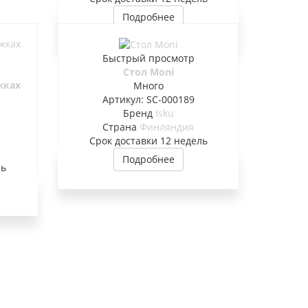
Подробнее
Быстрый просмотр
Стол Moni
жках
Много
Артикул: SC-000189
Бренд
Isku
Страна
Финляндия
Cрок доставки
12 недель
Подробнее
ль