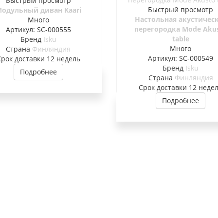
Быстрый просмотр
Быстрый просмотр
одульный диван Kaari
Настольная акустичес
Много
перегородка Mode Aku
Артикул: SC-000555
table
Бренд
Isku
Много
Страна
Финляндия
Артикул: SC-000549
Cрок доставки
12 недель
Бренд
Isku
Подробнее
Страна
Финляндия
Cрок доставки
12 неде
Подробнее