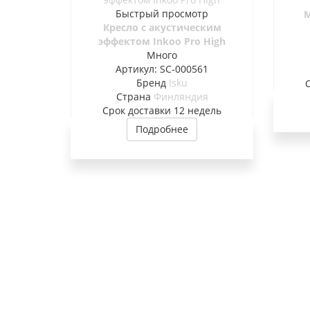
Быстрый просмотр
М
Кресло с акустическим
эффектом Inkoo Pro High
Много
Артикул: SC-000561
Бренд
Isku
Страна
Финляндия
Cрок доставки
12 недель
Подробнее