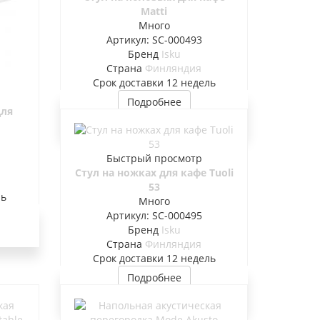
Matti
Много
Артикул: SC-000493
Бренд
Isku
Страна
Финляндия
Cрок доставки
12 недель
Подробнее
для
Быстрый просмотр
Стул на ножках для кафе Tuoli
53
ль
Много
Артикул: SC-000495
Бренд
Isku
Страна
Финляндия
Cрок доставки
12 недель
Подробнее