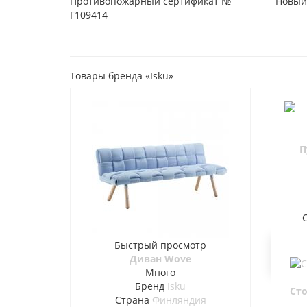
Противопожарный сертификат №
Новый
Г109414
Товары бренда «Isku»
П
Быстрый просмотр
Диван Wove
Много
Бренд
Isku
Сто
Страна
Финляндия