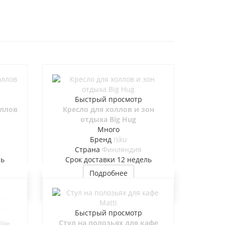
Быстрый просмотр
оллов
Кресло для холлов и зон
отдыха Big Hug
Много
Бренд
Isku
Страна
Финляндия
ль
Cрок доставки
12 недель
Подробнее
Быстрый просмотр
Стул на полозьях для кафе