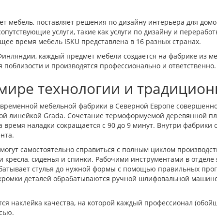
ет мебель, поставляет решения по дизайну интерьера для домо
опутствующие услуги, такие как услуги по дизайну и переработ
ящее время мебель ISKU представлена в 16 разных странах.
в Финляндии, каждый предмет мебели создается на фабрике из 
ся поблизости и производятся профессионально и ответственно.
мире технологии и традицион
временной мебельной фабрики в Северной Европе совершенно
ной линейкой Grada. Сочетание термоформуемой деревянной п
а время наладки сокращается с 90 до 9 минут. Внутри фабрики о
нта.
могут самостоятельно справиться с полным циклом производств
 кресла, сиденья и спинки. Рабочими инструментами в отдел
абатывает стулья до нужной формы с помощью правильных прог
и кромки деталей обрабатываются ручной шлифовальной машиной
ся наклейка качества, на которой каждый профессионал (обойщ
сью.