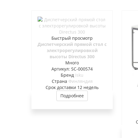
Быстрый просмотр
Диспетчерский прямой стол с
электрорегулировкой
высоты Directus 300
Много
Артикул: SC-000574
Бренд
Isku
Страна
Финляндия
Cрок доставки
12 недель
Подробнее