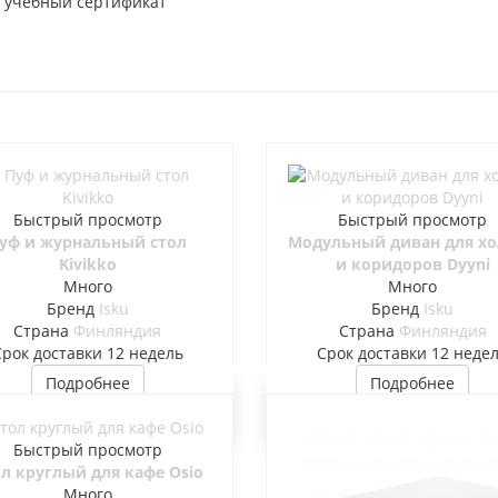
 учебный сертификат
Быстрый просмотр
Быстрый просмотр
уф и журнальный стол
Модульный диван для х
Kivikko
и коридоров Dyyni
Много
Много
Бренд
Isku
Бренд
Isku
Страна
Финляндия
Страна
Финляндия
Cрок доставки
12 недель
Cрок доставки
12 неде
Подробнее
Подробнее
Быстрый просмотр
л круглый для кафе Osio
Много