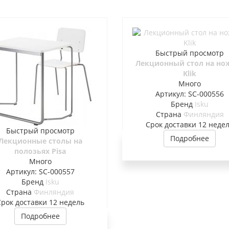
Быстрый просмотр
Лекционный стол на но
Klik
Много
Артикул: SC-000556
Бренд
Isku
Страна
Финляндия
Cрок доставки
12 неде
Быстрый просмотр
Подробнее
Лекционные столы на
полозьях Pisa
Много
Артикул: SC-000557
Бренд
Isku
Страна
Финляндия
Cрок доставки
12 недель
Подробнее