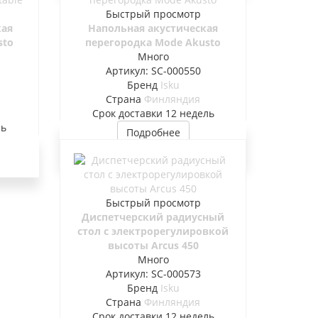
Быстрый просмотр
кая
Напольная акустическая
sto
перегородка Mode Akusto
Много
Артикул: SC-000550
Бренд
Isku
Страна
Финляндия
Cрок доставки
12 недель
ль
Подробнее
Быстрый просмотр
Диспетчерский радиусный
стол с электрорегулировкой
высоты Arcus 450
Много
Артикул: SC-000573
Бренд
Isku
Страна
Финляндия
Cрок доставки
12 недель