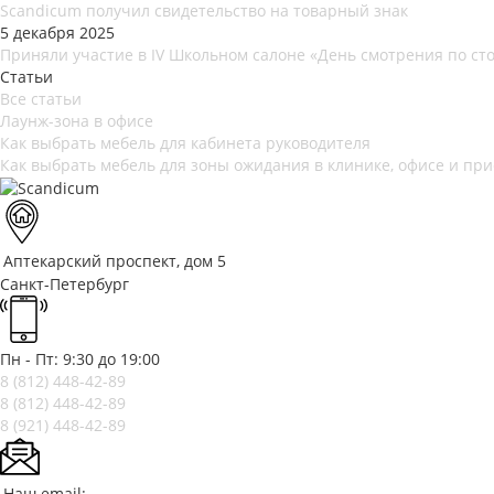
Scandicum получил свидетельство на товарный знак
5 декабря 2025
Приняли участие в IV Школьном салоне «День смотрения по ст
Статьи
Все статьи
Лаунж-зона в офисе
Как выбрать мебель для кабинета руководителя
Как выбрать мебель для зоны ожидания в клинике, офисе и пр
Аптекарский проспект, дом 5
Санкт-Петербург
Пн - Пт: 9:30 до 19:00
8 (812)
448-42-89
8 (812)
448-42-89
8 (921)
448-42-89
Наш email: