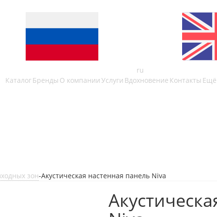
ru
Каталог
Бренды
О компании
Услуги
Вдохновение
Контакты
Ещё
входных зон
-
Акустическая настенная панель Niva
Акустическа