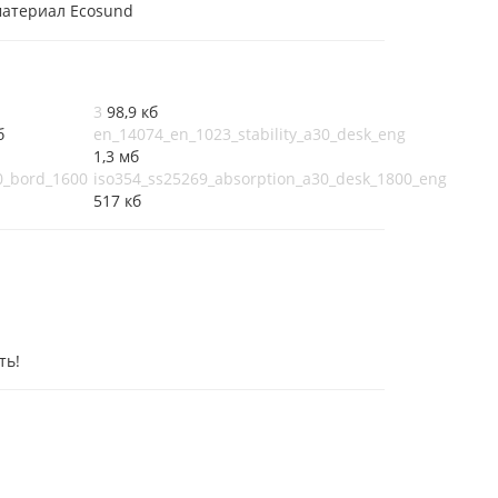
материал Ecosund
3
98,9 кб
б
en_14074_en_1023_stability_a30_desk_eng
1,3 мб
0_bord_1600
iso354_ss25269_absorption_a30_desk_1800_eng
517 кб
ть!