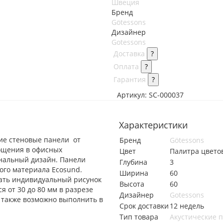
Швеция
Бренд
Götessons
Дизайнер
Gotessons
Доставка
?
Оплата
?
Гарантия
?
Артикул:
SC-000037
Характеристики
ие стеновые панели от
Бренд
Götessons
ощения в офисных
Цвет
Палитра цвето
инальный дизайн. Панели
Глубина
3
ого материала Ecosund.
Ширина
60
ать индивидуальный рисунок
Высота
60
 от 30 до 80 мм в разрезе
Дизайнер
Gotessons
 также возможно выполнить в
Срок доставки
12 недель
Тип товара
Акустические 