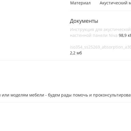
Материал
Акустический 
Документы
Инструкция для акустической
настенной панели Niva
98,9 к
iso354_ss25269_absorption_a3
2,2 мб
 или моделям мебели - будем рады помочь и проконсультирова