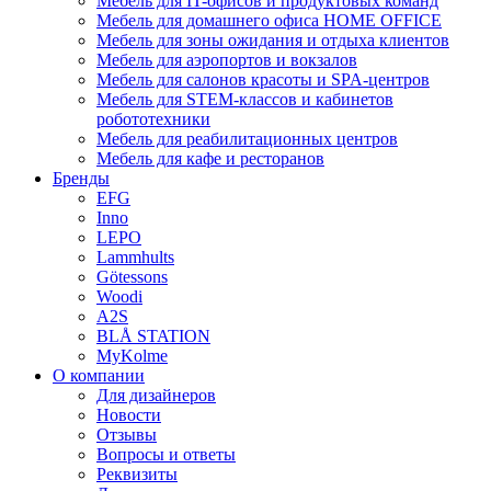
Мебель для IT-офисов и продуктовых команд
Мебель для домашнего офиса HOME OFFICE
Мебель для зоны ожидания и отдыха клиентов
Мебель для аэропортов и вокзалов
Мебель для салонов красоты и SPA-центров
Мебель для STEM-классов и кабинетов
робототехники
Мебель для реабилитационных центров
Мебель для кафе и ресторанов
Бренды
EFG
Inno
LEPO
Lammhults
Götessons
Woodi
A2S
BLÅ STATION
MyKolme
О компании
Для дизайнеров
Новости
Отзывы
Вопросы и ответы
Реквизиты