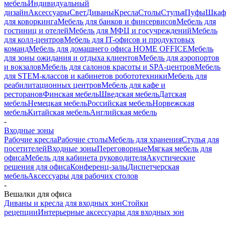
мебель
Индивидуальный
дизайн
Аксессуары
Свет
Диваны
Кресла
Столы
Стулья
Пуфы
Шка
для коворкинга
Мебель для банков и финсервисов
Мебель для
гостиниц и отелей
Мебель для МФЦ и госучреждений
Мебель
для колл-центров
Мебель для IT-офисов и продуктовых
команд
Мебель для домашнего офиса HOME OFFICE
Мебель
для зоны ожидания и отдыха клиентов
Мебель для аэропортов
и вокзалов
Мебель для салонов красоты и SPA-центров
Мебель
для STEM-классов и кабинетов робототехники
Мебель для
реабилитационных центров
Мебель для кафе и
ресторанов
Финская мебель
Шведская мебель
Датская
мебель
Немецкая мебель
Российская мебель
Норвежская
мебель
Китайская мебель
Английская мебель
-
Входные зоны
Рабочие кресла
Рабочие столы
Мебель для хранения
Стулья для
посетителей
Входные зоны
Переговорные
Мягкая мебель для
офиса
Мебель для кабинета руководителя
Акустические
решения для офиса
Конференц-залы
Диспетчерская
мебель
Аксессуары для рабочих столов
-
Вешалки для офиса
Диваны и кресла для входных зон
Стойки
рецепции
Интерьерные аксессуары для входных зон