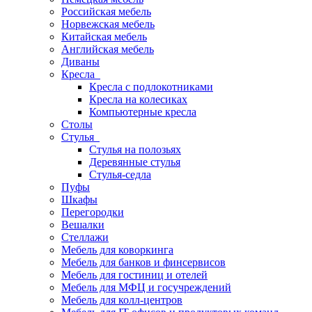
Российская мебель
Норвежская мебель
Китайская мебель
Английская мебель
Диваны
Кресла
Кресла с подлокотниками
Кресла на колесиках
Компьютерные кресла
Столы
Стулья
Стулья на полозьях
Деревянные стулья
Стулья-седла
Пуфы
Шкафы
Перегородки
Вешалки
Стеллажи
Мебель для коворкинга
Мебель для банков и финсервисов
Мебель для гостиниц и отелей
Мебель для МФЦ и госучреждений
Мебель для колл-центров