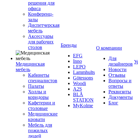
решения для
офиса
Конференц-
залы
Диспетчерская
мебель
Аксессуары
для рабочих
Бренды
столов
О компании
EFG
Для
Inno
У
Медицинская
дизайнеров
LEPO
мебель
Новости
Lammhults
Кабинеты
Отзывы
Götessons
специалистов
Вопросы и
Woodi
Палаты
ответы
A2S
Холлы и
Реквизиты
BLÅ
коридоры
Документы
STATION
Кафетерии и
Блог
MyKolme
столовые
Медицинские
кровати
Мебель для
пожилых
людей