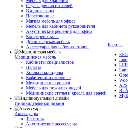
Мебель для хранения
Стулья для посетителей
Входные зоны
Переговорные
Мягкая мебель для офиса
Мебель для кабинета руководителя
Акустические решения для офиса
Конференц-залы
Диспетчерская мебель
Бренды
Аксессуары для рабочих столов
EFG
Медицинская мебель
Inno
Кабинеты специалистов
LEP
Палаты
Lam
Холлы и коридоры
Göte
Кафетерии и столовые
Woo
Медицинские кровати
A2S
Мебель для пожилых людей
BLÅ
Медицинские стулья и кресла для врачей
MyK
Индивидуальный дизайн
Аксессуары
Текстиль
Акустические аксессуары