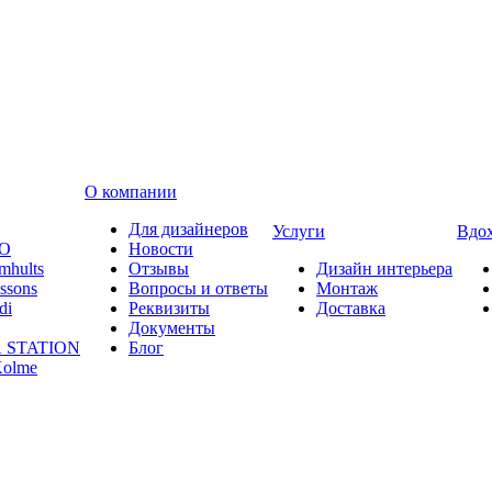
О компании
Для дизайнеров
Услуги
Вдо
O
Новости
mhults
Отзывы
Дизайн интерьера
ssons
Вопросы и ответы
Монтаж
di
Реквизиты
Доставка
Документы
 STATION
Блог
olme