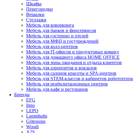
Шкафы
Перегородки
Вешалки
Стеллажи
Мебель для коворкинга
Мебель для банков и финсервисов
Мебель для гостиниц и отелей
Мебель для МФЦ и госучреждений
Мебель для колл-центров
Мебель для IT-офисов и продуктовых команд
Мебель для домашнего офиса HOME OFFICE
Мебель для зоны ожидания и отдыха клиентов
Мебель для аэропортов и вокзалов
Мебель для салонов красоты и SPA-центров
Мебель для STEM-классов и кабинетов робототехн
Мебель для реабилитационных центров
Мебель для кафе и ресторанов
Бренды
EFG
Inno
LEPO
Lammhults
Götessons
Woodi
A2S