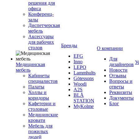
решения для
офиса
Конференц-
залы
Диспетчерская
мебель
Аксессуары
для рабочих
Бренды
столов
О компании
EFG
Для
Inno
У
Медицинская
дизайнеров
LEPO
мебель
Новости
Lammhults
Кабинеты
Отзывы
Götessons
специалистов
Вопросы и
Woodi
Палаты
ответы
A2S
Холлы и
Реквизиты
BLÅ
коридоры
Документы
STATION
Кафетерии и
Блог
MyKolme
столовые
Медицинские
кровати
Мебель для
пожилых
людей