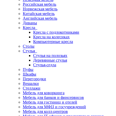
Российская мебель
Норвежская мебель
Китайская мебель
Английская мебель
Диваны
Кресла
Кресла с подлокотниками
Кресла на колесиках
Компьютерные кресла
Столы
Стулья
Стулья на полозьях
Деревянные стулья
Стулья-седла
Пуфы
Шкафы
Перегородки
Вешалки
Стеллажи
Мебель для коворкинга
Мебель для банков и финсервисов
Мебель для гостиниц и отелей
Мебель для МФЦ и госучреждений
Мебель для колл-центров