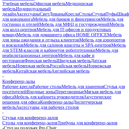
Учебная мебель
Офисная мебель
Медицинская
мебель
Индивидуальный
дизайн
Аксессуары
Свет
Диваны
Кресла
Столы
Стулья
Пуфы
Шка
для коворкинга
Мебель для банков и финсервисов
Мебель для
гостиниц и отелей
Мебель для МФЦ и госучреждений
Мебель
для колл-центров
Мебель для IT-офисов и продуктовых
команд
Мебель для домашнего офиса HOME OFFICE
Мебель
для зоны ожидания и отдыха клиентов
Мебель для аэропортов
и вокзалов
Мебель для салонов красоты и SPA-центров
Мебель
для STEM-классов и кабинетов робототехники
Мебель для
реабилитационных центров
Мебель для кафе и
ресторанов
Финская мебель
Шведская мебель
Датская
мебель
Немецкая мебель
Российская мебель
Норвежская
мебель
Китайская мебель
Английская мебель
-
Конференц-залы
Рабочие кресла
Рабочие столы
Мебель для хранения
Стулья для
посетителей
Входные зоны
Переговорные
Мягкая мебель для
офиса
Мебель для кабинета руководителя
Акустические
решения для офиса
Конференц-залы
Диспетчерская
мебель
Аксессуары для рабочих столов
-
Стулья для конференц-залов
Столы для конференц-залов
Трибуны для конференц-залов
-
Стул на полозьях Pro Chair