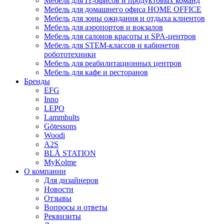
Мебель для IT-офисов и продуктовых команд
Мебель для домашнего офиса HOME OFFICE
Мебель для зоны ожидания и отдыха клиентов
Мебель для аэропортов и вокзалов
Мебель для салонов красоты и SPA-центров
Мебель для STEM-классов и кабинетов
робототехники
Мебель для реабилитационных центров
Мебель для кафе и ресторанов
Бренды
EFG
Inno
LEPO
Lammhults
Götessons
Woodi
A2S
BLÅ STATION
MyKolme
О компании
Для дизайнеров
Новости
Отзывы
Вопросы и ответы
Реквизиты