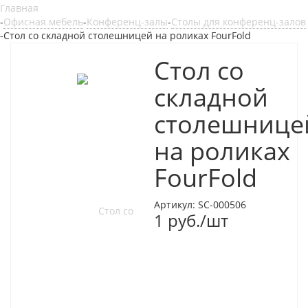
Главная
-
Офисная мебель
-
Конференц-залы
-
Столы для конференц-залов
-
Стол со складной столешницей на роликах FourFold
Стол со
складной
столешнице
на роликах
FourFold
Артикул:
SC-000506
1
руб.
/шт