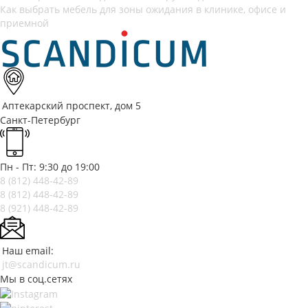
Как выбрать мебель для зоны ожидания в клинике, офисе и
приемной
Аптекарский проспект, дом 5
Санкт-Петербург
Пн - Пт: 9:30 до 19:00
8 (812)
448-42-89
8 (812)
448-42-89
8 (921)
448-42-89
Наш email:
jt@scandicum.ru
Мы в соц.сетях