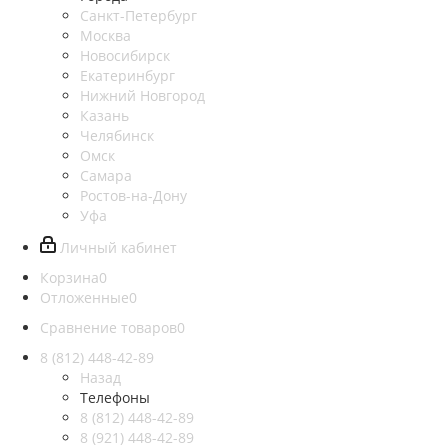
Санкт-Петербург
Москва
Новосибирск
Екатеринбург
Нижний Новгород
Казань
Челябинск
Омск
Самара
Ростов-на-Дону
Уфа
Личный кабинет
Корзина
0
Отложенные
0
Сравнение товаров
0
8 (812)
448-42-89
Назад
Телефоны
8 (812)
448-42-89
8 (921)
448-42-89