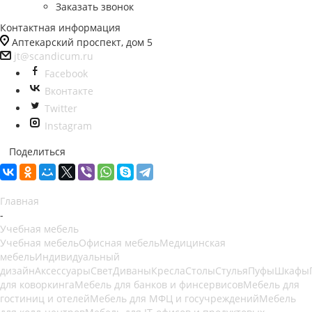
Заказать звонок
Контактная информация
Аптекарский проспект, дом 5
jt@scandicum.ru
Facebook
Вконтакте
Twitter
Instagram
Поделиться
Главная
-
Учебная мебель
Учебная мебель
Офисная мебель
Медицинская
мебель
Индивидуальный
дизайн
Аксессуары
Свет
Диваны
Кресла
Столы
Стулья
Пуфы
Шкафы
для коворкинга
Мебель для банков и финсервисов
Мебель для
гостиниц и отелей
Мебель для МФЦ и госучреждений
Мебель