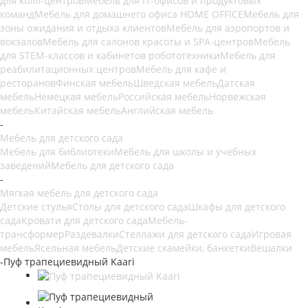
для колл-центров
Мебель для IT-офисов и продуктовых
команд
Мебель для домашнего офиса HOME OFFICE
Мебель для
зоны ожидания и отдыха клиентов
Мебель для аэропортов и
вокзалов
Мебель для салонов красоты и SPA-центров
Мебель
для STEM-классов и кабинетов робототехники
Мебель для
реабилитационных центров
Мебель для кафе и
ресторанов
Финская мебель
Шведская мебель
Датская
мебель
Немецкая мебель
Российская мебель
Норвежская
мебель
Китайская мебель
Английская мебель
-
Мебель для детского сада
Мебель для библиотеки
Мебель для школы и учебных
заведений
Мебель для детского сада
-
Мягкая мебель для детского сада
Детские стулья
Столы для детского сада
Шкафы для детского
сада
Кровати для детского сада
Мебель-
трансформер
Раздевалки
Стеллажи для детского сада
Игровая
мебель
Ясельная мебель
Детские скамейки, банкетки
Вешалки
-
Пуф трапециевидный Kaari