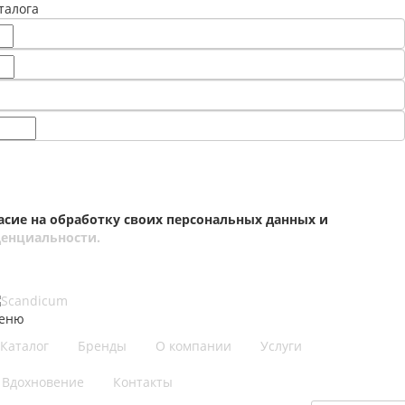
талога
асие на обработку своих персональных данных и
енциальности.
еню
Каталог
Бренды
О компании
Услуги
Вдохновение
Контакты