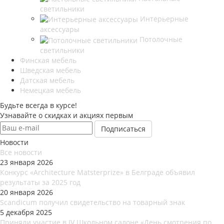
светильники
Интерьерные
аксессуары
Потолочные
светильники
Финская мебель
Шведская мебель
Датская мебель
Немецкая мебель
Будьте всегда в курсе!
Узнавайте о скидках и акциях первым
Новости
Все новости
23 января 2026
Конкурс «Architecture Matsterprize» в Белграде объявил
результаты за 2025 год
20 января 2026
Scandicum получил свидетельство на товарный знак
5 декабря 2025
Приняли участие в IV Школьном салоне «День смотрения по