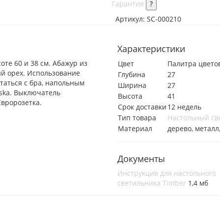
Гарантия
?
Артикул:
SC-000210
Характеристики
те 60 и 38 см. Абажур из
Цвет
Палитра цвето
ий орех. Использование
Глубина
27
таться с бра, напольным
Ширина
27
ska. Выключатель
Высота
41
Евророзетка.
Срок доставки
12 недель
Тип товара
Настольный св
Материал
дерево, металл
Документы
Инструкция для настольного
светильника Timber
1,4 мб