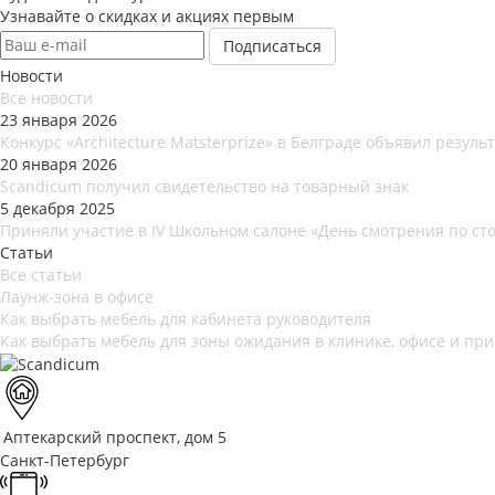
Узнавайте о скидках и акциях первым
Новости
Все новости
23 января 2026
Конкурс «Architecture Matsterprize» в Белграде объявил результ
20 января 2026
Scandicum получил свидетельство на товарный знак
5 декабря 2025
Приняли участие в IV Школьном салоне «День смотрения по ст
Статьи
Все статьи
Лаунж-зона в офисе
Как выбрать мебель для кабинета руководителя
Как выбрать мебель для зоны ожидания в клинике, офисе и пр
Аптекарский проспект, дом 5
Санкт-Петербург