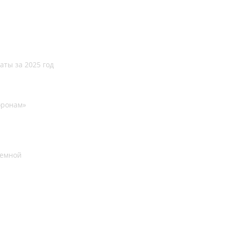
аты за 2025 год
оронам»
иемной