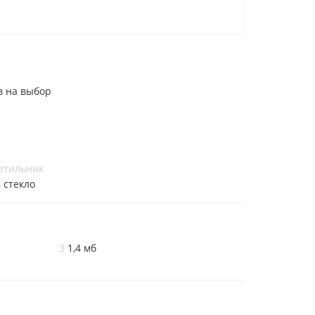
в на выбор
етильник
, стекло
3
1,4 мб