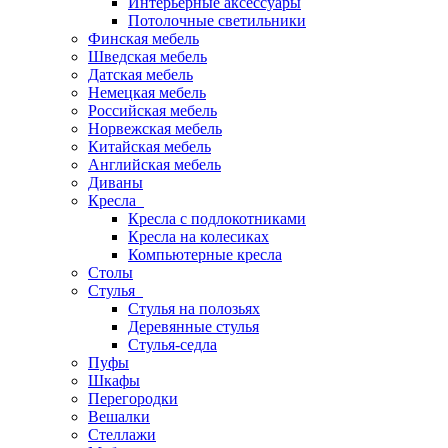
Интерьерные аксессуары
Потолочные светильники
Финская мебель
Шведская мебель
Датская мебель
Немецкая мебель
Российская мебель
Норвежская мебель
Китайская мебель
Английская мебель
Диваны
Кресла
Кресла с подлокотниками
Кресла на колесиках
Компьютерные кресла
Столы
Стулья
Стулья на полозьях
Деревянные стулья
Стулья-седла
Пуфы
Шкафы
Перегородки
Вешалки
Стеллажи