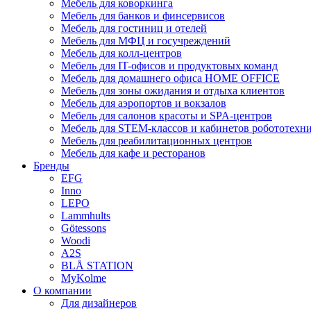
Мебель для коворкинга
Мебель для банков и финсервисов
Мебель для гостиниц и отелей
Мебель для МФЦ и госучреждений
Мебель для колл-центров
Мебель для IT-офисов и продуктовых команд
Мебель для домашнего офиса HOME OFFICE
Мебель для зоны ожидания и отдыха клиентов
Мебель для аэропортов и вокзалов
Мебель для салонов красоты и SPA-центров
Мебель для STEM-классов и кабинетов робототехн
Мебель для реабилитационных центров
Мебель для кафе и ресторанов
Бренды
EFG
Inno
LEPO
Lammhults
Götessons
Woodi
A2S
BLÅ STATION
MyKolme
О компании
Для дизайнеров