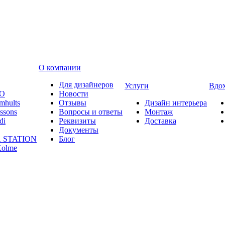
О компании
Для дизайнеров
Услуги
Вдо
O
Новости
mhults
Отзывы
Дизайн интерьера
ssons
Вопросы и ответы
Монтаж
di
Реквизиты
Доставка
Документы
 STATION
Блог
olme