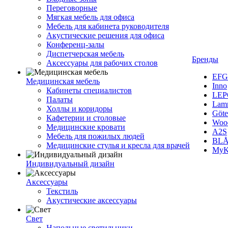
Переговорные
Мягкая мебель для офиса
Мебель для кабинета руководителя
Акустические решения для офиса
Конференц-залы
Диспетчерская мебель
Бренды
Аксессуары для рабочих столов
EFG
Медицинская мебель
Inno
Кабинеты специалистов
LEP
Палаты
Lam
Холлы и коридоры
Göte
Кафетерии и столовые
Woo
Медицинские кровати
A2S
Мебель для пожилых людей
BLÅ
Медицинские стулья и кресла для врачей
MyK
Индивидуальный дизайн
Аксессуары
Текстиль
Акустические аксессуары
Свет
Напольные светильники