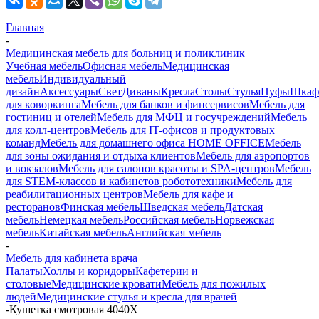
Главная
-
Медицинская мебель для больниц и поликлиник
Учебная мебель
Офисная мебель
Медицинская
мебель
Индивидуальный
дизайн
Аксессуары
Свет
Диваны
Кресла
Столы
Стулья
Пуфы
Шка
для коворкинга
Мебель для банков и финсервисов
Мебель для
гостиниц и отелей
Мебель для МФЦ и госучреждений
Мебель
для колл-центров
Мебель для IT-офисов и продуктовых
команд
Мебель для домашнего офиса HOME OFFICE
Мебель
для зоны ожидания и отдыха клиентов
Мебель для аэропортов
и вокзалов
Мебель для салонов красоты и SPA-центров
Мебель
для STEM-классов и кабинетов робототехники
Мебель для
реабилитационных центров
Мебель для кафе и
ресторанов
Финская мебель
Шведская мебель
Датская
мебель
Немецкая мебель
Российская мебель
Норвежская
мебель
Китайская мебель
Английская мебель
-
Мебель для кабинета врача
Палаты
Холлы и коридоры
Кафетерии и
столовые
Медицинские кровати
Мебель для пожилых
людей
Медицинские стулья и кресла для врачей
-
Кушетка смотровая 4040X