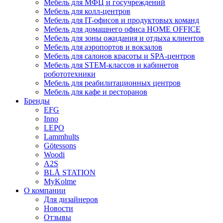
Мебель для МФЦ и госучреждений
Мебель для колл-центров
Мебель для IT-офисов и продуктовых команд
Мебель для домашнего офиса HOME OFFICE
Мебель для зоны ожидания и отдыха клиентов
Мебель для аэропортов и вокзалов
Мебель для салонов красоты и SPA-центров
Мебель для STEM-классов и кабинетов
робототехники
Мебель для реабилитационных центров
Мебель для кафе и ресторанов
Бренды
EFG
Inno
LEPO
Lammhults
Götessons
Woodi
A2S
BLÅ STATION
MyKolme
О компании
Для дизайнеров
Новости
Отзывы