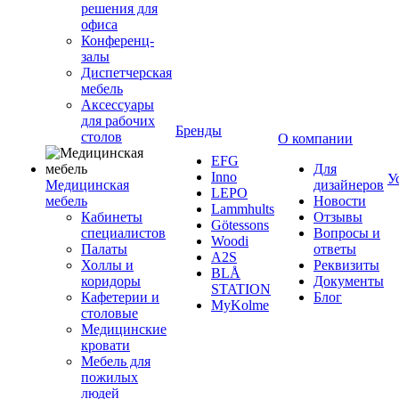
решения для
офиса
Конференц-
залы
Диспетчерская
мебель
Аксессуары
для рабочих
Бренды
столов
О компании
EFG
Для
Inno
У
Медицинская
дизайнеров
LEPO
мебель
Новости
Lammhults
Кабинеты
Отзывы
Götessons
специалистов
Вопросы и
Woodi
Палаты
ответы
A2S
Холлы и
Реквизиты
BLÅ
коридоры
Документы
STATION
Кафетерии и
Блог
MyKolme
столовые
Медицинские
кровати
Мебель для
пожилых
людей