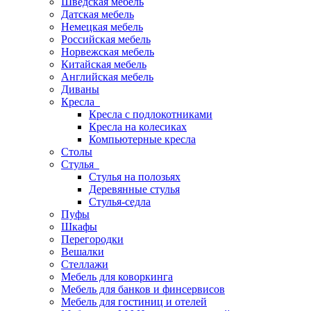
Шведская мебель
Датская мебель
Немецкая мебель
Российская мебель
Норвежская мебель
Китайская мебель
Английская мебель
Диваны
Кресла
Кресла с подлокотниками
Кресла на колесиках
Компьютерные кресла
Столы
Стулья
Стулья на полозьях
Деревянные стулья
Стулья-седла
Пуфы
Шкафы
Перегородки
Вешалки
Стеллажи
Мебель для коворкинга
Мебель для банков и финсервисов
Мебель для гостиниц и отелей