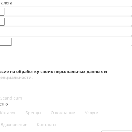
талога
асие на обработку своих персональных данных и
енциальности.
еню
Каталог
Бренды
О компании
Услуги
Вдохновение
Контакты