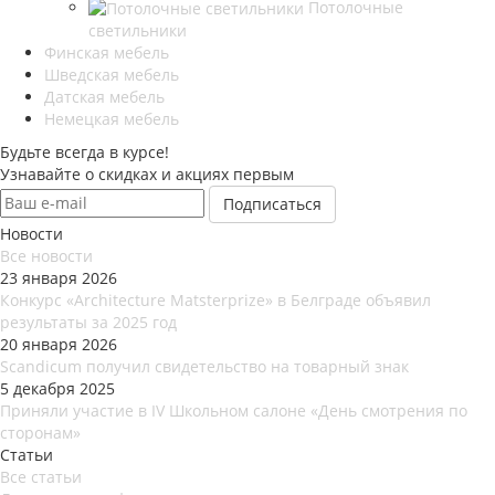
Потолочные
светильники
Финская мебель
Шведская мебель
Датская мебель
Немецкая мебель
Будьте всегда в курсе!
Узнавайте о скидках и акциях первым
Новости
Все новости
23 января 2026
Конкурс «Architecture Matsterprize» в Белграде объявил
результаты за 2025 год
20 января 2026
Scandicum получил свидетельство на товарный знак
5 декабря 2025
Приняли участие в IV Школьном салоне «День смотрения по
сторонам»
Статьи
Все статьи