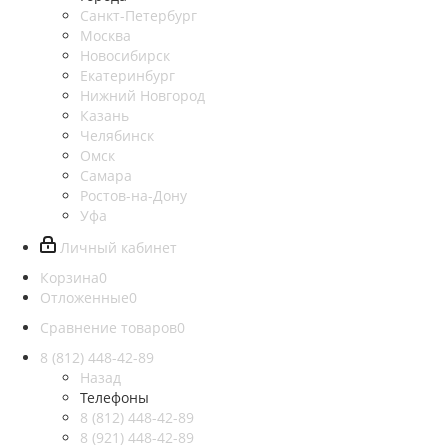
Санкт-Петербург
Москва
Новосибирск
Екатеринбург
Нижний Новгород
Казань
Челябинск
Омск
Самара
Ростов-на-Дону
Уфа
Личный кабинет
Корзина
0
Отложенные
0
Сравнение товаров
0
8 (812)
448-42-89
Назад
Телефоны
8 (812)
448-42-89
8 (921)
448-42-89