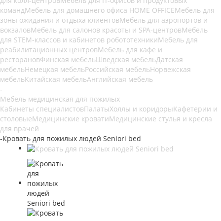
для колл-центров
Мебель для IT-офисов и продуктовых
команд
Мебель для домашнего офиса HOME OFFICE
Мебель для
зоны ожидания и отдыха клиентов
Мебель для аэропортов и
вокзалов
Мебель для салонов красоты и SPA-центров
Мебель
для STEM-классов и кабинетов робототехники
Мебель для
реабилитационных центров
Мебель для кафе и
ресторанов
Финская мебель
Шведская мебель
Датская
мебель
Немецкая мебель
Российская мебель
Норвежская
мебель
Китайская мебель
Английская мебель
-
Мебель медицинская для пожилых
Кабинеты специалистов
Палаты
Холлы и коридоры
Кафетерии и
столовые
Медицинские кровати
Медицинские стулья и кресла
для врачей
-
Кровать для пожилых людей Seniori bed