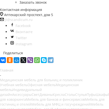
Заказать звонок
Контактная информация
Аптекарский проспект, дом 5
jt@scandicum.ru
Facebook
Вконтакте
Twitter
Instagram
Поделиться
Главная
-
Медицинская мебель для больниц и поликлиник
Учебная мебель
Офисная мебель
Медицинская
мебель
Индивидуальный
дизайн
Аксессуары
Свет
Диваны
Кресла
Столы
Стулья
Пуфы
Шкафы
для коворкинга
Мебель для банков и финсервисов
Мебель для
гостиниц и отелей
Мебель для МФЦ и госучреждений
Мебель