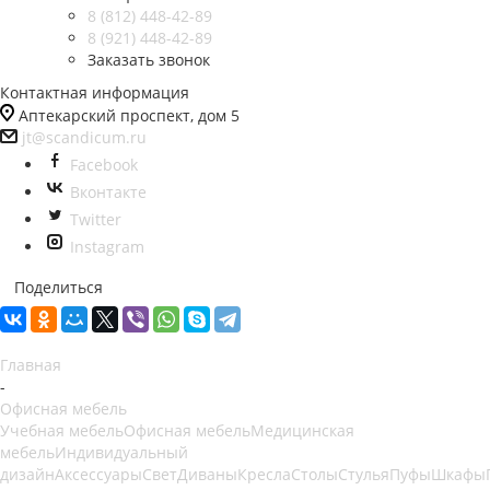
8 (812)
448-42-89
8 (921)
448-42-89
Заказать звонок
Контактная информация
Аптекарский проспект, дом 5
jt@scandicum.ru
Facebook
Вконтакте
Twitter
Instagram
Поделиться
Главная
-
Офисная мебель
Учебная мебель
Офисная мебель
Медицинская
мебель
Индивидуальный
дизайн
Аксессуары
Свет
Диваны
Кресла
Столы
Стулья
Пуфы
Шкафы