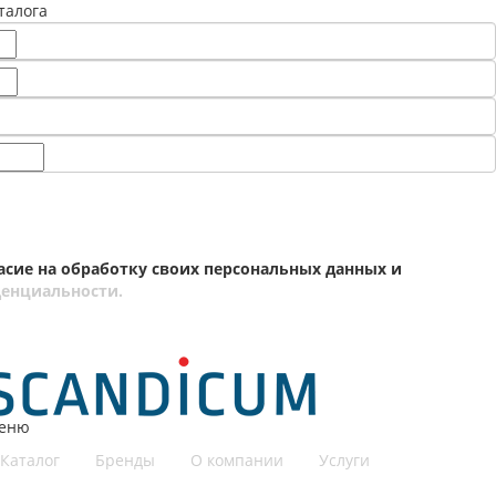
талога
асие на обработку своих персональных данных и
енциальности.
еню
Каталог
Бренды
О компании
Услуги