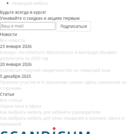
Немецкая мебель
Будьте всегда в курсе!
Узнавайте о скидках и акциях первым
Новости
Все новости
23 января 2026
Конкурс «Architecture Matsterprize» в Белграде объявил
результаты за 2025 год
20 января 2026
Scandicum получил свидетельство на товарный знак
5 декабря 2025
Приняли участие в IV Школьном салоне «День смотрения по
сторонам»
Статьи
Все статьи
Лаунж-зона в офисе
Как выбрать мебель для кабинета руководителя
Как выбрать мебель для зоны ожидания в клинике, офисе и
приемной