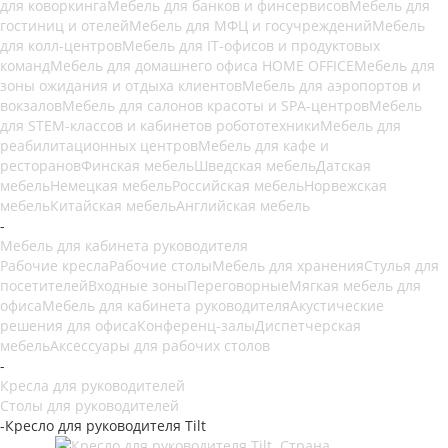
для коворкинга
Мебель для банков и финсервисов
Мебель для
гостиниц и отелей
Мебель для МФЦ и госучреждений
Мебель
для колл-центров
Мебель для IT-офисов и продуктовых
команд
Мебель для домашнего офиса HOME OFFICE
Мебель для
зоны ожидания и отдыха клиентов
Мебель для аэропортов и
вокзалов
Мебель для салонов красоты и SPA-центров
Мебель
для STEM-классов и кабинетов робототехники
Мебель для
реабилитационных центров
Мебель для кафе и
ресторанов
Финская мебель
Шведская мебель
Датская
мебель
Немецкая мебель
Российская мебель
Норвежская
мебель
Китайская мебель
Английская мебель
-
Мебель для кабинета руководителя
Рабочие кресла
Рабочие столы
Мебель для хранения
Стулья для
посетителей
Входные зоны
Переговорные
Мягкая мебель для
офиса
Мебель для кабинета руководителя
Акустические
решения для офиса
Конференц-залы
Диспетчерская
мебель
Аксессуары для рабочих столов
-
Кресла для руководителей
Столы для руководителей
-
Кресло для руководителя Tilt