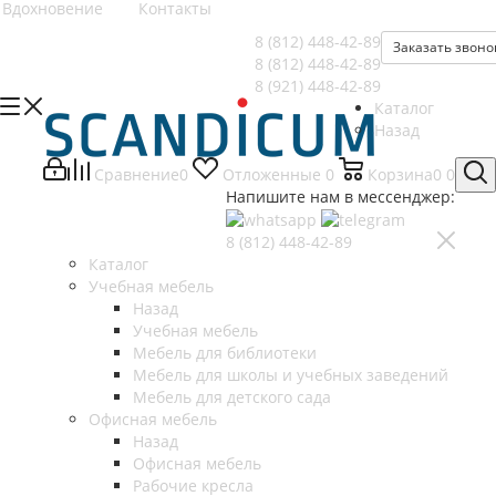
Вдохновение
Контакты
8 (812)
448-42-89
Заказать звоно
8 (812)
448-42-89
8 (921)
448-42-89
Каталог
Назад
Сравнение
0
Отложенные
0
Корзина
0
0
Напишите нам в мессенджер:
8 (812)
448-42-89
Каталог
Учебная мебель
Назад
Учебная мебель
Мебель для библиотеки
Мебель для школы и учебных заведений
Мебель для детского сада
Офисная мебель
Назад
Офисная мебель
Рабочие кресла