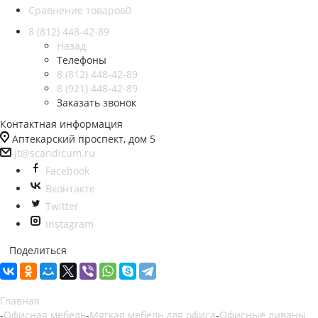
Сравнение товаров
0
8 (812)
448-42-89
Назад
Телефоны
8 (812)
448-42-89
8 (921)
448-42-89
Заказать звонок
Контактная информация
Аптекарский проспект, дом 5
jt@scandicum.ru
Facebook
Вконтакте
Twitter
Instagram
Поделиться
Главная
-
Офисная мебель
-
Мягкая мебель для офиса
-
Офисные диваны