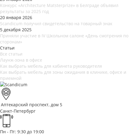
Конкурс «Architecture Matsterprize» в Белграде объявил
результаты за 2025 год
20 января 2026
Scandicum получил свидетельство на товарный знак
5 декабря 2025
Приняли участие в IV Школьном салоне «День смотрения по
сторонам»
Статьи
Все статьи
Лаунж-зона в офисе
Как выбрать мебель для кабинета руководителя
Как выбрать мебель для зоны ожидания в клинике, офисе и
приемной
Аптекарский проспект, дом 5
Санкт-Петербург
Пн - Пт: 9:30 до 19:00