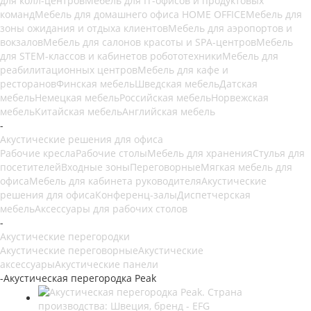
для колл-центров
Мебель для IT-офисов и продуктовых
команд
Мебель для домашнего офиса HOME OFFICE
Мебель для
зоны ожидания и отдыха клиентов
Мебель для аэропортов и
вокзалов
Мебель для салонов красоты и SPA-центров
Мебель
для STEM-классов и кабинетов робототехники
Мебель для
реабилитационных центров
Мебель для кафе и
ресторанов
Финская мебель
Шведская мебель
Датская
мебель
Немецкая мебель
Российская мебель
Норвежская
мебель
Китайская мебель
Английская мебель
-
Акустические решения для офиса
Рабочие кресла
Рабочие столы
Мебель для хранения
Стулья для
посетителей
Входные зоны
Переговорные
Мягкая мебель для
офиса
Мебель для кабинета руководителя
Акустические
решения для офиса
Конференц-залы
Диспетчерская
мебель
Аксессуары для рабочих столов
-
Акустические перегородки
Акустические переговорные
Акустические
аксессуары
Акустические панели
-
Акустическая перегородка Peak