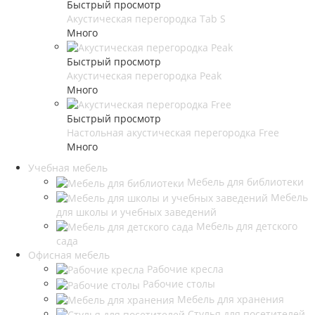
Быстрый просмотр
Акустическая перегородка Tab S
Много
Быстрый просмотр
Акустическая перегородка Peak
Много
Быстрый просмотр
Настольная акустическая перегородка Free
Много
Учебная мебель
Мебель для библиотеки
Мебель
для школы и учебных заведений
Мебель для детского
сада
Офисная мебель
Рабочие кресла
Рабочие столы
Мебель для хранения
Стулья для посетителей