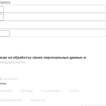
талога
асие на обработку своих персональных данных и
енциальности.
еню
Каталог
Бренды
О компании
Услуги
Вдохновение
Контакты