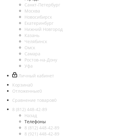
Санкт-Петербург
Москва
Новосибирск
Екатеринбург
Нижний Новгород
Казань
Челябинск
Омск
Самара
Ростов-на-Дону
Уфа
Личный кабинет
Корзина
0
Отложенные
0
Сравнение товаров
0
8 (812)
448-42-89
Назад
Телефоны
8 (812)
448-42-89
8 (921)
448-42-89