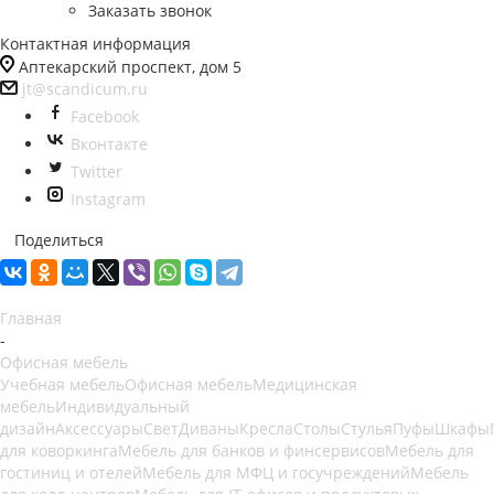
Заказать звонок
Контактная информация
Аптекарский проспект, дом 5
jt@scandicum.ru
Facebook
Вконтакте
Twitter
Instagram
Поделиться
Главная
-
Офисная мебель
Учебная мебель
Офисная мебель
Медицинская
мебель
Индивидуальный
дизайн
Аксессуары
Свет
Диваны
Кресла
Столы
Стулья
Пуфы
Шкафы
для коворкинга
Мебель для банков и финсервисов
Мебель для
гостиниц и отелей
Мебель для МФЦ и госучреждений
Мебель