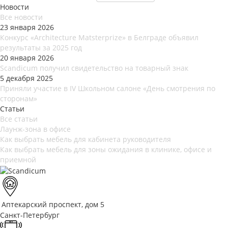
Новости
Все новости
23 января 2026
Конкурс «Architecture Matsterprize» в Белграде объявил
результаты за 2025 год
20 января 2026
Scandicum получил свидетельство на товарный знак
5 декабря 2025
Приняли участие в IV Школьном салоне «День смотрения по
сторонам»
Статьи
Все статьи
Лаунж-зона в офисе
Как выбрать мебель для кабинета руководителя
Как выбрать мебель для зоны ожидания в клинике, офисе и
приемной
Аптекарский проспект, дом 5
Санкт-Петербург