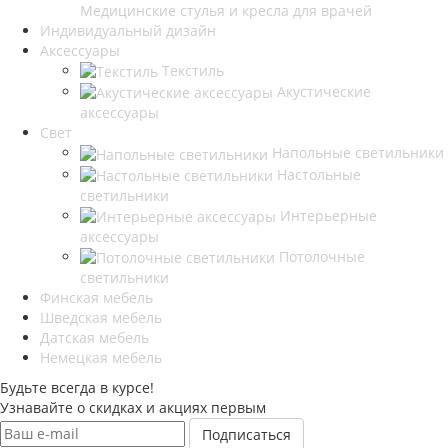
Медицинские стулья и кресла для врачей
Индивидуальный дизайн
Аксессуары
Текстиль
Акустические
аксессуары
Свет
Напольные светильники
Настольные
светильники
Интерьерные
аксессуары
Потолочные
светильники
Финская мебель
Шведская мебель
Датская мебель
Немецкая мебель
Будьте всегда в курсе!
Узнавайте о скидках и акциях первым