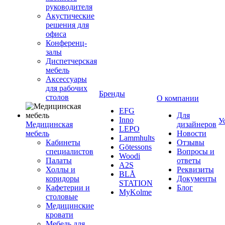
руководителя
Акустические
решения для
офиса
Конференц-
залы
Диспетчерская
мебель
Аксессуары
для рабочих
Бренды
столов
О компании
EFG
Для
Inno
У
Медицинская
дизайнеров
LEPO
мебель
Новости
Lammhults
Кабинеты
Отзывы
Götessons
специалистов
Вопросы и
Woodi
Палаты
ответы
A2S
Холлы и
Реквизиты
BLÅ
коридоры
Документы
STATION
Кафетерии и
Блог
MyKolme
столовые
Медицинские
кровати
Мебель для