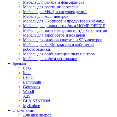
Мебель для банков и финсервисов
Мебель для гостиниц и отелей
Мебель для МФЦ и госучреждений
Мебель для колл-центров
Мебель для IT-офисов и продуктовых команд
Мебель для домашнего офиса HOME OFFICE
Мебель для зоны ожидания и отдыха клиентов
Мебель для аэропортов и вокзалов
Мебель для салонов красоты и SPA-центров
Мебель для STEM-классов и кабинетов
робототехники
Мебель для реабилитационных центров
Мебель для кафе и ресторанов
Бренды
EFG
Inno
LEPO
Lammhults
Götessons
Woodi
A2S
BLÅ STATION
MyKolme
О компании
Для дизайнеров