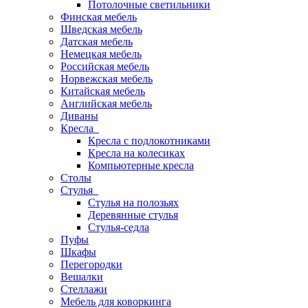
Потолочные светильники
Финская мебель
Шведская мебель
Датская мебель
Немецкая мебель
Российская мебель
Норвежская мебель
Китайская мебель
Английская мебель
Диваны
Кресла
Кресла с подлокотниками
Кресла на колесиках
Компьютерные кресла
Столы
Стулья
Стулья на полозьях
Деревянные стулья
Стулья-седла
Пуфы
Шкафы
Перегородки
Вешалки
Стеллажи
Мебель для коворкинга