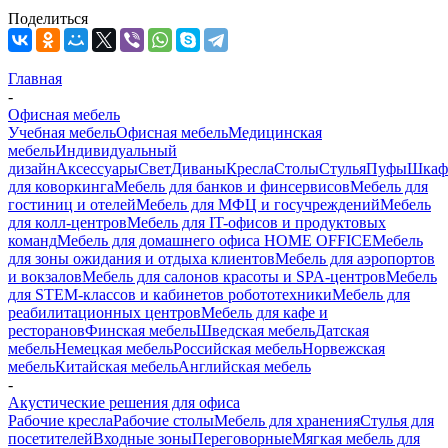
Поделиться
Главная
-
Офисная мебель
Учебная мебель
Офисная мебель
Медицинская
мебель
Индивидуальный
дизайн
Аксессуары
Свет
Диваны
Кресла
Столы
Стулья
Пуфы
Шка
для коворкинга
Мебель для банков и финсервисов
Мебель для
гостиниц и отелей
Мебель для МФЦ и госучреждений
Мебель
для колл-центров
Мебель для IT-офисов и продуктовых
команд
Мебель для домашнего офиса HOME OFFICE
Мебель
для зоны ожидания и отдыха клиентов
Мебель для аэропортов
и вокзалов
Мебель для салонов красоты и SPA-центров
Мебель
для STEM-классов и кабинетов робототехники
Мебель для
реабилитационных центров
Мебель для кафе и
ресторанов
Финская мебель
Шведская мебель
Датская
мебель
Немецкая мебель
Российская мебель
Норвежская
мебель
Китайская мебель
Английская мебель
-
Акустические решения для офиса
Рабочие кресла
Рабочие столы
Мебель для хранения
Стулья для
посетителей
Входные зоны
Переговорные
Мягкая мебель для