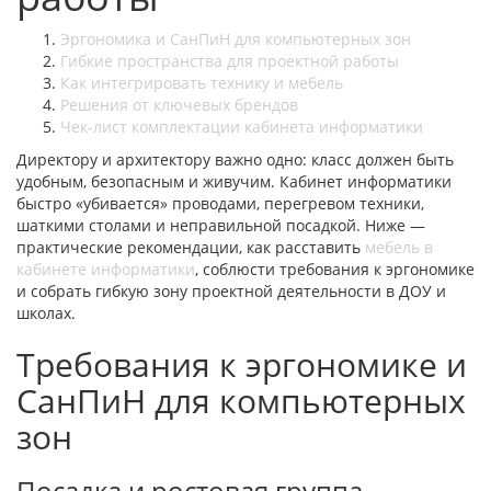
Эргономика и СанПиН для компьютерных зон
Гибкие пространства для проектной работы
Как интегрировать технику и мебель
Решения от ключевых брендов
Чек-лист комплектации кабинета информатики
Директору и архитектору важно одно: класс должен быть
удобным, безопасным и живучим. Кабинет информатики
быстро «убивается» проводами, перегревом техники,
шаткими столами и неправильной посадкой. Ниже —
практические рекомендации, как расставить
мебель в
кабинете информатики
, соблюсти требования к эргономике
и собрать гибкую зону проектной деятельности в ДОУ и
школах.
Требования к эргономике и
СанПиН для компьютерных
зон
Посадка и ростовая группа