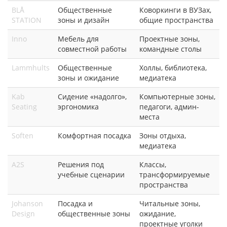
BLÅ
Общественные
Коворкинги в ВУЗах,
STATION
зоны и дизайн
общие пространства
Inno
Мебель для
Проектные зоны,
совместной работы
командные столы
Lammhults
Общественные
Холлы, библиотека,
зоны и ожидание
медиатека
Kab
Сидение «надолго»,
Компьютерные зоны,
Seating
эргономика
педагоги, админ-
места
Soften
Комфортная посадка
Зоны отдыха,
медиатека
A2S
Решения под
Классы,
учебные сценарии
трансформируемые
пространства
Johanson
Посадка и
Читальные зоны,
Design
общественные зоны
ожидание,
проектные уголки