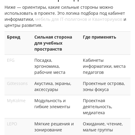
Ниже — ориентиры, какие сильные стороны можно
использовать в проекте. Это логика подбора под кабинет
информатики,
мебель для IT-полигонов и Кванториумов
и
центры развития.
Бренд
Сильная сторона
Где применять
для учебных
пространств
EFG
Посадка,
Кабинеты
эргономика,
информатики, места
рабочие места
педагогов
Götessons
Акустика, экраны,
Проектные острова,
аксессуары
зоны фокуса
MyKolme
Модульность и
Проектная
гибкие элементы
деятельность,
медиатека
LEPO
Мягкие решения и
Ожидание, чтение,
зонирование
малые группы