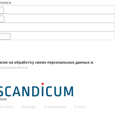
талога
асие на обработку своих персональных данных и
енциальности.
еню
Каталог
Бренды
О компании
Услуги