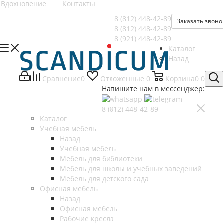
Вдохновение
Контакты
8 (812)
448-42-89
Заказать звоно
8 (812)
448-42-89
8 (921)
448-42-89
Каталог
Назад
Сравнение
0
Отложенные
0
Корзина
0
0
Напишите нам в мессенджер:
8 (812)
448-42-89
Каталог
Учебная мебель
Назад
Учебная мебель
Мебель для библиотеки
Мебель для школы и учебных заведений
Мебель для детского сада
Офисная мебель
Назад
Офисная мебель
Рабочие кресла